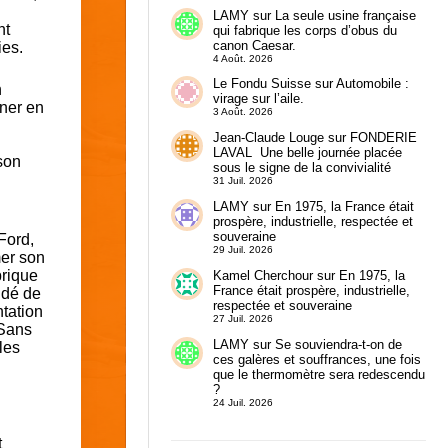
LAMY
sur
La seule usine française
nt
qui fabrique les corps d’obus du
canon Caesar.
ies.
4 Août. 2026
Le Fondu Suisse
sur
Automobile :
n
virage sur l’aile.
gner en
3 Août. 2026
Jean-Claude Louge
sur
FONDERIE
LAVAL Une belle journée placée
 son
sous le signe de la convivialité
31 Juil. 2026
LAMY
sur
En 1975, la France était
prospère, industrielle, respectée et
souveraine
Ford,
29 Juil. 2026
mer son
brique
Kamel Cherchour
sur
En 1975, la
France était prospère, industrielle,
idé de
respectée et souveraine
tation
27 Juil. 2026
 Sans
LAMY
sur
Se souviendra-t-on de
les
ces galères et souffrances, une fois
que le thermomètre sera redescendu
?
24 Juil. 2026
t