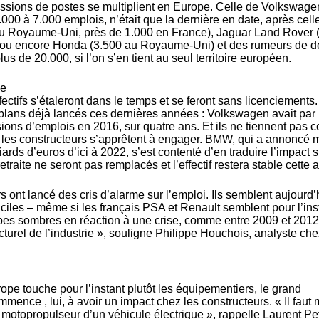
sions de postes se multiplient en Europe. Celle de Volkswage
5.000 à 7.000 emplois, n’était que la dernière en date, après cell
u Royaume-Uni, près de 1.000 en France), Jaguar Land Rover 
ou encore Honda (3.500 au Royaume-Uni) et des rumeurs de d
plus de 20.000, si l’on s’en tient au seul territoire européen.
ie
fectifs s’étaleront dans le temps et se feront sans licenciements
x plans déjà lancés ces dernières années : Volkswagen avait par
ns d’emplois en 2016, sur quatre ans. Et ils ne tiennent pas 
les constructeurs s’apprêtent à engager. BMW, qui a annoncé 
iards d’euros d’ici à 2022, s’est contenté d’en traduire l’impact s
retraite ne seront pas remplacés et l’effectif restera stable cette 
 ont lancé des cris d’alarme sur l’emploi. Ils semblent aujourd’
ficiles – même si les français PSA et Renault semblent pour l’ins
upes sombres en réaction à une crise, comme entre 2009 et 2012
turel de l’industrie », souligne Philippe Houchois, analyste che
rope touche pour l’instant plutôt les équipementiers, le grand
mmence , lui, à avoir un impact chez les constructeurs. « Il faut
motopropulseur d’un véhicule électrique », rappelle Laurent Pe