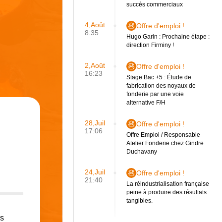
succès commerciaux
4,Août
Offre d'emploi !
8:35
Hugo Garin : Prochaine étape :
direction Firminy !
2,Août
Offre d'emploi !
16:23
Stage Bac +5 : Étude de
fabrication des noyaux de
fonderie par une voie
alternative F/H
28,Juil
Offre d'emploi !
17:06
Offre Emploi / Responsable
Atelier Fonderie chez Gindre
Duchavany
24,Juil
Offre d'emploi !
21:40
La réindustrialisation française
peine à produire des résultats
tangibles.
es