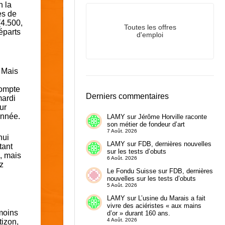
n la
es de
(4.500,
Toutes les offres
éparts
d'emploi
. Mais
compte
Derniers commentaires
mardi
ur
année.
LAMY
sur
Jérôme Horville raconte
son métier de fondeur d’art
7 Août. 2026
hui
LAMY
sur
FDB, dernières nouvelles
tant
sur les tests d’obuts
, mais
6 Août. 2026
z
Le Fondu Suisse
sur
FDB, dernières
nouvelles sur les tests d’obuts
5 Août. 2026
LAMY
sur
L’usine du Marais a fait
vivre des aciéristes « aux mains
 moins
d’or » durant 160 ans.
4 Août. 2026
tizon,