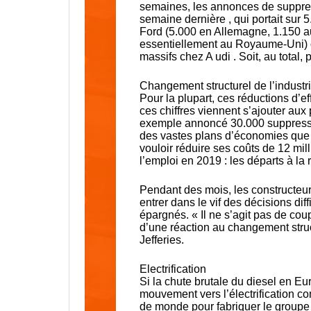
semaines, les annonces de suppres
semaine dernière , qui portait sur 
Ford (5.000 en Allemagne, 1.150 a
essentiellement au Royaume-Uni) 
massifs chez A udi . Soit, au total, 
Changement structurel de l’industr
Pour la plupart, ces réductions d’ef
ces chiffres viennent s’ajouter au
exemple annoncé 30.000 suppressio
des vastes plans d’économies que 
vouloir réduire ses coûts de 12 mill
l’emploi en 2019 : les départs à la 
Pendant des mois, les constructeurs
entrer dans le vif des décisions dif
épargnés. « Il ne s’agit pas de co
d’une réaction au changement struc
Jefferies.
Electrification
Si la chute brutale du diesel en Eu
mouvement vers l’électrification co
de monde pour fabriquer le groupe 