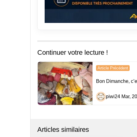
Continuer votre lecture !
Navigation
Article Précédent
de
Bon Dimanche, c’es
l’article
piwi
24 Mar, 2
Articles similaires