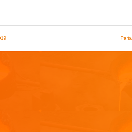
019
Parta