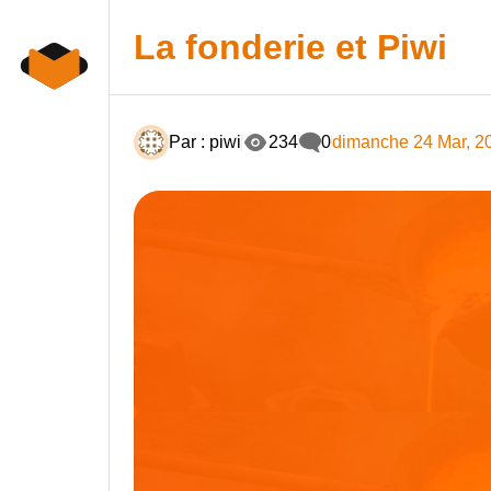
Skip
to
La fonderie et Piwi
content
Par : piwi
234
0
dimanche 24 Mar, 2