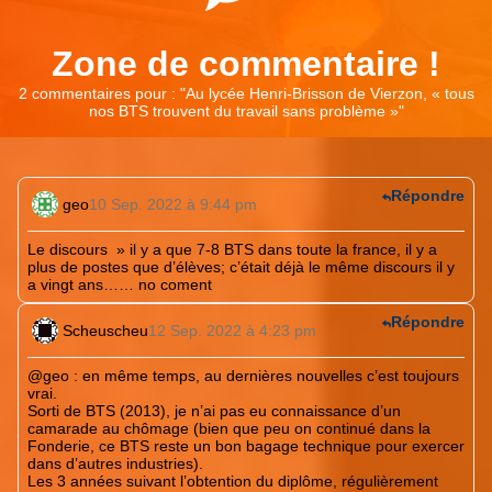
Zone de commentaire !
2 commentaires pour : "
Au lycée Henri-Brisson de Vierzon, « tous
nos BTS trouvent du travail sans problème »
"
Répondre
geo
10 Sep. 2022 à 9:44 pm
Le discours » il y a que 7-8 BTS dans toute la france, il y a
plus de postes que d’élèves; c’était déjà le même discours il y
a vingt ans…… no coment
Répondre
Scheuscheu
12 Sep. 2022 à 4:23 pm
@geo : en même temps, au dernières nouvelles c’est toujours
vrai.
Sorti de BTS (2013), je n’ai pas eu connaissance d’un
camarade au chômage (bien que peu on continué dans la
Fonderie, ce BTS reste un bon bagage technique pour exercer
dans d’autres industries).
Les 3 années suivant l’obtention du diplôme, régulièrement