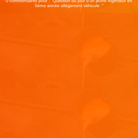
0 commentaires pour : "
Question du jour d’un jeune ingénieur en
5ème année allègement véhicule :
"
Laisser un commentaire
Votre adresse e-mail ne sera pas publiée.
Les champs
obligatoires sont indiqués avec
*
Commentaire
*
Nom
*
E-mail
*