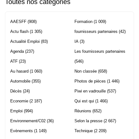
Toutes nos catégories
AAESFF
(908)
Formation
(1 009)
Actu flash
(1 305)
fournisseurs partenaires
(42)
Actualité Emploi
(83)
IA
(3)
Agenda
(237)
Les fournisseurs partenaires
ATF
(23)
(546)
Au hasard
(1 060)
Non classée
(658)
Automobile
(355)
Photos de pièces
(1 446)
Décès
(24)
Piwi en vadrouille
(537)
Economie
(2 187)
Qui est qui
(1 466)
Emploi
(994)
Réunions
(652)
Environnement/C02
(36)
Selon la presse
(2 667)
Evènements
(1 149)
Technique
(2 209)