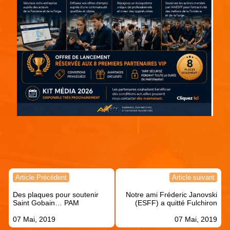
Continuer votre lecture !
Navigation
Article Précédent
Article suivant
de
Des plaques pour soutenir
Notre ami Fréderic Janovski
l’article
Saint Gobain… PAM
(ESFF) a quitté Fulchiron
07 Mai, 2019
07 Mai, 2019