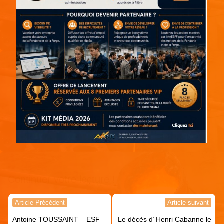
Continuer votre lecture !
Navigation
Article Précédent
Article suivant
de
Antoine TOUSSAINT – ESF
Le décès d’ Henri Cabanne le