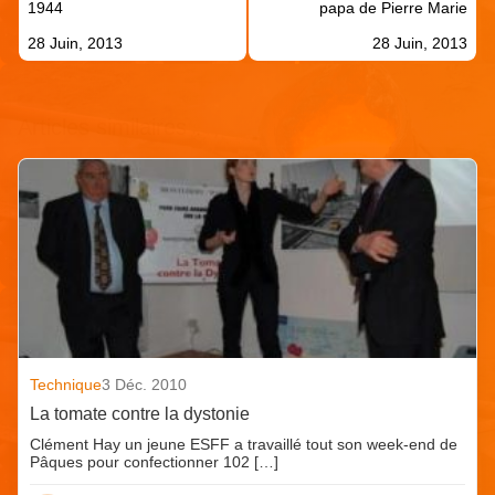
l’article
1944
papa de Pierre Marie
28 Juin, 2013
28 Juin, 2013
Articles similaires
Technique
3 Déc. 2010
La tomate contre la dystonie
Clément Hay un jeune ESFF a travaillé tout son week-end de
Pâques pour confectionner 102 […]