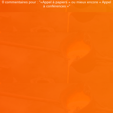
0 commentaires pour : "
«Appel à papiers » ou mieux encore « Appel
à conférences »
"
Laisser un commentaire
Votre adresse e-mail ne sera pas publiée.
Les champs
obligatoires sont indiqués avec
*
Commentaire
*
Nom
*
E-mail
*