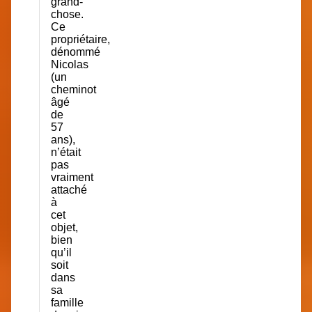
grand-
chose.
Ce
propriétaire,
dénommé
Nicolas
(un
cheminot
âgé
de
57
ans),
n’était
pas
vraiment
attaché
à
cet
objet,
bien
qu’il
soit
dans
sa
famille