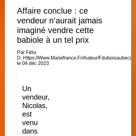
Affaire conclue : ce
vendeur n’aurait jamais
imaginé vendre cette
babiole à un tel prix
Par
Félix
D.
Https://Www.Mariefrance.Fr/Auteur/Fduboisaubecq
p
le
04 déc 2023
Un
vendeur,
Nicolas,
est
venu
dans