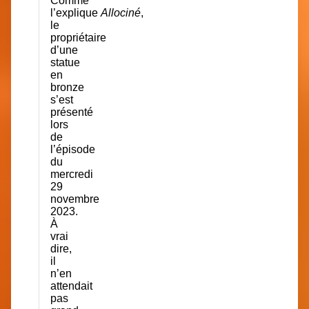
Comme
l’explique
Allociné
,
le
propriétaire
d’une
statue
en
bronze
s’est
présenté
lors
de
l’épisode
du
mercredi
29
novembre
2023.
À
vrai
dire,
il
n’en
attendait
pas