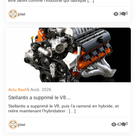
être défini comme l’industrie qui fabrique […]
0
piwi
3
Actu flash
5 Août. 2026
Stellantis a supprimé le V8…
Stellantis a supprimé le V8, puis l’a ramené en hybride, et
retire maintenant l’hybridation : […]
0
piwi
42