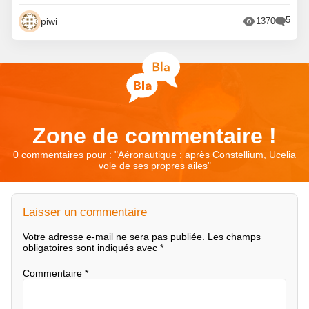
5
piwi
1370
Zone de commentaire !
0 commentaires pour : "
Aéronautique : après Constellium, Ucelia
vole de ses propres ailes
"
Laisser un commentaire
Votre adresse e-mail ne sera pas publiée.
Les champs
obligatoires sont indiqués avec
*
Commentaire
*