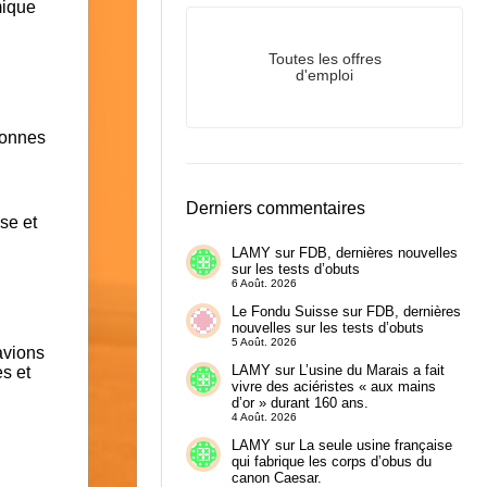
mique
Toutes les offres
d'emploi
tonnes
Derniers commentaires
se et
LAMY
sur
FDB, dernières nouvelles
sur les tests d’obuts
6 Août. 2026
Le Fondu Suisse
sur
FDB, dernières
nouvelles sur les tests d’obuts
5 Août. 2026
avions
LAMY
sur
L’usine du Marais a fait
es et
vivre des aciéristes « aux mains
d’or » durant 160 ans.
4 Août. 2026
LAMY
sur
La seule usine française
qui fabrique les corps d’obus du
canon Caesar.