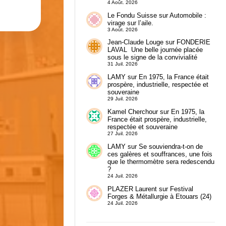
4 Août. 2026
Le Fondu Suisse
sur
Automobile :
virage sur l’aile.
3 Août. 2026
Jean-Claude Louge
sur
FONDERIE
LAVAL Une belle journée placée
sous le signe de la convivialité
31 Juil. 2026
LAMY
sur
En 1975, la France était
prospère, industrielle, respectée et
souveraine
29 Juil. 2026
Kamel Cherchour
sur
En 1975, la
France était prospère, industrielle,
respectée et souveraine
27 Juil. 2026
LAMY
sur
Se souviendra-t-on de
ces galères et souffrances, une fois
que le thermomètre sera redescendu
?
24 Juil. 2026
PLAZER Laurent
sur
Festival
Forges & Métallurgie à Etouars (24)
24 Juil. 2026