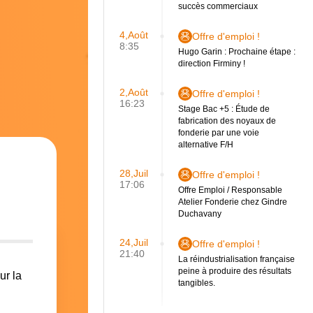
succès commerciaux
4,Août
Offre d'emploi !
8:35
Hugo Garin : Prochaine étape :
direction Firminy !
2,Août
Offre d'emploi !
16:23
Stage Bac +5 : Étude de
fabrication des noyaux de
fonderie par une voie
alternative F/H
28,Juil
Offre d'emploi !
17:06
Offre Emploi / Responsable
Atelier Fonderie chez Gindre
Duchavany
24,Juil
Offre d'emploi !
21:40
La réindustrialisation française
peine à produire des résultats
ur la
tangibles.