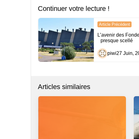
Continuer votre lecture !
Navigation
Article Précédent
de
L’avenir des Fonde
presque scellé
l’article
piwi
27 Juin, 
Articles similaires