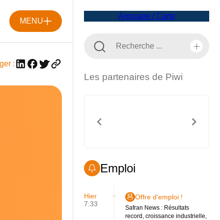
Annuaire / Carte
MENU
ger :
Les partenaires de Piwi
Emploi
Hier
Offre d'emploi !
7:33
Safran News : Résultats
record, croissance industrielle,