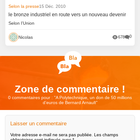
Selon la presse
15 Déc. 2010
le bronze industriel en route vers un nouveau devenir
Selon l’Union
0
Nicolas
678
Zone de commentaire !
0 commentaires pour : "
A Polytechnique, un don de 50 millions
d’euros de Bernard Arnault
"
Laisser un commentaire
Votre adresse e-mail ne sera pas publiée.
Les champs
obligatoires sont indiqués avec
*