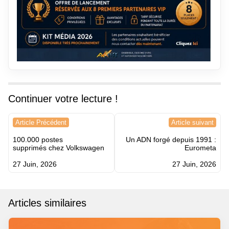
Continuer votre lecture !
Navigation
Article Précédent
Article suivant
de
100.000 postes
Un ADN forgé depuis 1991 :
l’article
supprimés chez Volkswagen
Eurometa
27 Juin, 2026
27 Juin, 2026
Articles similaires