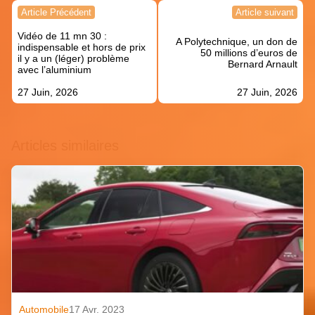
Navigation
Article Précédent
Article suivant
de
Vidéo de 11 mn 30 :
l’article
A Polytechnique, un don de
indispensable et hors de prix
50 millions d’euros de
il y a un (léger) problème
Bernard Arnault
avec l’aluminium
27 Juin, 2026
27 Juin, 2026
Articles similaires
Automobile
17 Avr. 2023