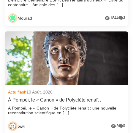
centenaire – Amicale des […]
3
Mourad
1844
Actu flash
10 Août. 2026
À Pompéi, le « Canon » de Polyclète renaît .
À Pompéi, le « Canon » de Polyclète renaît : une nouvelle
reconstitution scientifique en […]
0
piwi
3