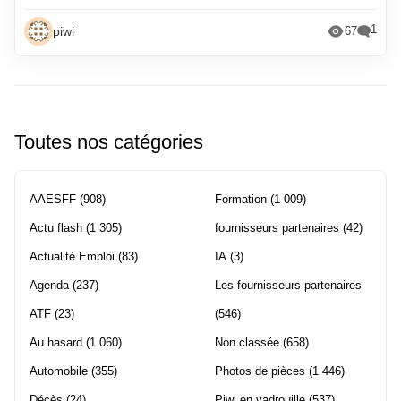
1
piwi
67
Toutes nos catégories
AAESFF
(908)
Formation
(1 009)
Actu flash
(1 305)
fournisseurs partenaires
(42)
Actualité Emploi
(83)
IA
(3)
Agenda
(237)
Les fournisseurs partenaires
ATF
(23)
(546)
Au hasard
(1 060)
Non classée
(658)
Automobile
(355)
Photos de pièces
(1 446)
Décès
(24)
Piwi en vadrouille
(537)