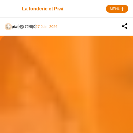
Skip
to
La fonderie et Piwi
MENU
content
piwi
72
0
27 Juin, 2026