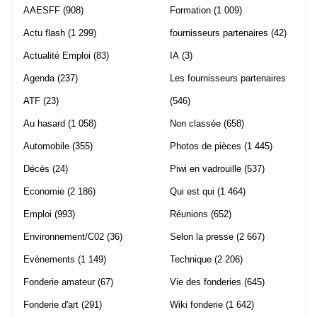
AAESFF
(908)
Formation
(1 009)
Actu flash
(1 299)
fournisseurs partenaires
(42)
Actualité Emploi
(83)
IA
(3)
Agenda
(237)
Les fournisseurs partenaires
ATF
(23)
(546)
Au hasard
(1 058)
Non classée
(658)
Automobile
(355)
Photos de pièces
(1 445)
Décès
(24)
Piwi en vadrouille
(537)
Economie
(2 186)
Qui est qui
(1 464)
Emploi
(993)
Réunions
(652)
Environnement/C02
(36)
Selon la presse
(2 667)
Evènements
(1 149)
Technique
(2 206)
Fonderie amateur
(67)
Vie des fonderies
(645)
Fonderie d'art
(291)
Wiki fonderie
(1 642)