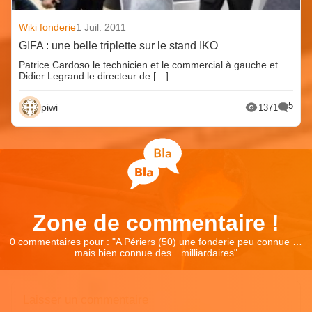
Wiki fonderie
1 Juil. 2011
GIFA : une belle triplette sur le stand IKO
Patrice Cardoso le technicien et le commercial à gauche et
Didier Legrand le directeur de […]
5
piwi
1371
Zone de commentaire !
0 commentaires pour : "
A Périers (50) une fonderie peu connue …
mais bien connue des…milliardaires
"
Laisser un commentaire