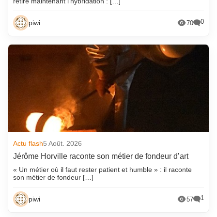
retire maintenant l’hybridation : […]
0
piwi
70
Actu flash
5 Août. 2026
Jérôme Horville raconte son métier de fondeur d’art
« Un métier où il faut rester patient et humble » : il raconte
son métier de fondeur […]
1
piwi
57