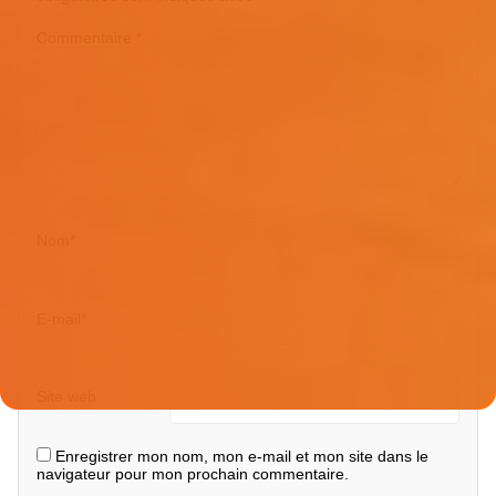
Commentaire
*
Nom
*
E-mail
*
Site web
Enregistrer mon nom, mon e-mail et mon site dans le
navigateur pour mon prochain commentaire.