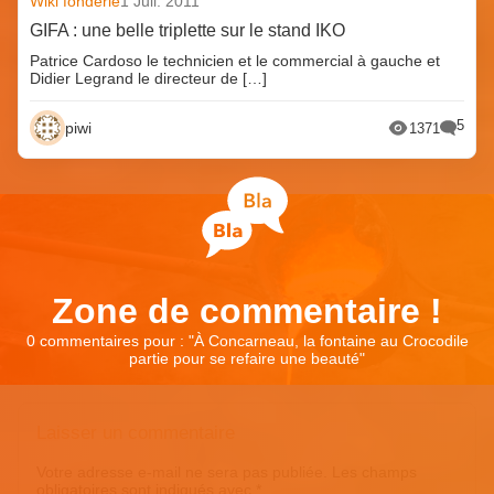
Wiki fonderie
1 Juil. 2011
GIFA : une belle triplette sur le stand IKO
Patrice Cardoso le technicien et le commercial à gauche et
Didier Legrand le directeur de […]
5
piwi
1371
Zone de commentaire !
0 commentaires pour : "
À Concarneau, la fontaine au Crocodile
partie pour se refaire une beauté
"
Laisser un commentaire
Votre adresse e-mail ne sera pas publiée.
Les champs
obligatoires sont indiqués avec
*