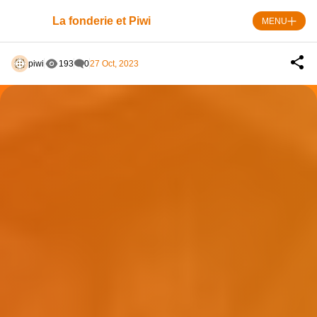
Skip
to
La fonderie et Piwi
MENU
content
piwi
193
0
27 Oct, 2023