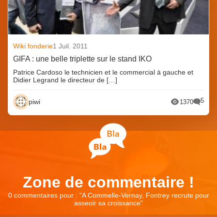
Wiki fonderie
1 Juil. 2011
GIFA : une belle triplette sur le stand IKO
Patrice Cardoso le technicien et le commercial à gauche et
Didier Legrand le directeur de […]
5
piwi
1370
Zone de commentaire !
0 commentaires pour : "
A Commelle-Vernay, Fontrey recrute pour
asseoir sa croissance
"