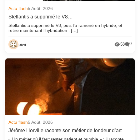
Actu flash
5 Août. 2026
Stellantis a supprimé le V8…
Stellantis a supprimé le V8, puis l’a ramené en hybride, et
retire maintenant l’hybridation : […]
0
piwi
58
Actu flash
5 Août. 2026
Jérôme Horville raconte son métier de fondeur d’art
« Un métier où il faut rester patient et humble » : il raconte