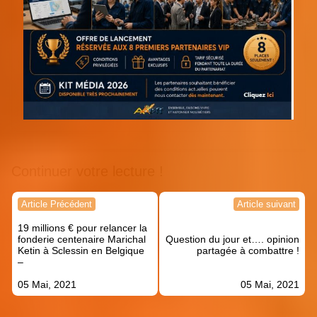
Continuer votre lecture !
Navigation
Article Précédent
Article suivant
de
19 millions € pour relancer la
l’article
fonderie centenaire Marichal
Question du jour et…. opinion
Ketin à Sclessin en Belgique
partagée à combattre !
–
05 Mai, 2021
05 Mai, 2021