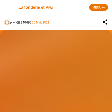
Skip
to
La fonderie et Piwi
MENU
content
piwi
240
0
05 Mai, 2021