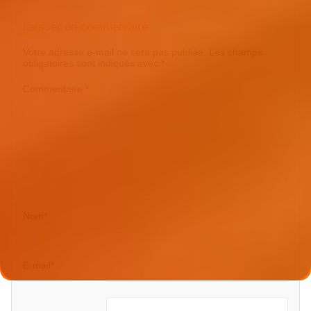
Laisser un commentaire
Votre adresse e-mail ne sera pas publiée.
Les champs
obligatoires sont indiqués avec
*
Commentaire
*
Nom
*
E-mail
*