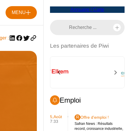
Annuaire / Carte
MENU
ger :
Les partenaires de Piwi
Emploi
5,Août
Offre d'emploi !
7:33
Safran News : Résultats
record, croissance industrielle,