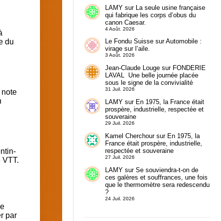
LAMY
sur
La seule usine française
qui fabrique les corps d’obus du
canon Caesar.
4 Août. 2026
à
e du
Le Fondu Suisse
sur
Automobile :
virage sur l’aile.
3 Août. 2026
Jean-Claude Louge
sur
FONDERIE
LAVAL Une belle journée placée
sous le signe de la convivialité
31 Juil. 2026
 note
n
LAMY
sur
En 1975, la France était
prospère, industrielle, respectée et
souveraine
29 Juil. 2026
Kamel Cherchour
sur
En 1975, la
France était prospère, industrielle,
respectée et souveraine
ntin-
27 Juil. 2026
e VTT.
LAMY
sur
Se souviendra-t-on de
ces galères et souffrances, une fois
que le thermomètre sera redescendu
?
24 Juil. 2026
de
r par