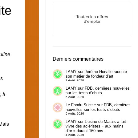
te
Toutes les offres
d'emploi
uline
Derniers commentaires
LAMY
sur
Jérôme Horville raconte
son métier de fondeur d’art
es
7 Août. 2026
LAMY
sur
FDB, dernières nouvelles
sur les tests d’obuts
, à
6 Août. 2026
Le Fondu Suisse
sur
FDB, dernières
nouvelles sur les tests d’obuts
5 Août. 2026
LAMY
sur
L’usine du Marais a fait
Mais
vivre des aciéristes « aux mains
d’or » durant 160 ans.
4 Août. 2026