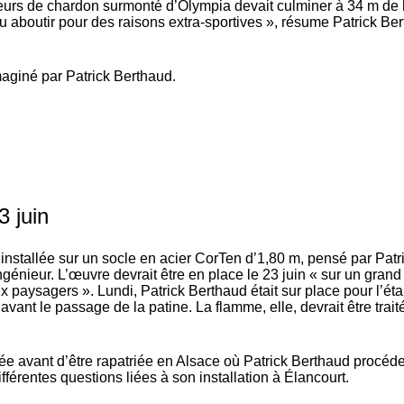
 fleurs de chardon surmonté d’Olympia devait culminer à 34 m de 
as pu aboutir pour des raisons extra-sportives », résume Patrick Be
maginé par Patrick Berthaud.
3 juin
installée sur un socle en acier CorTen d’1,80 m, pensé par Patr
ngénieur. L’œuvre devrait être en place le 23 juin « sur un grand
 paysagers ». Lundi, Patrick Berthaud était sur place pour l’ét
vant le passage de la patine. La flamme, elle, devrait être trait
ée avant d’être rapatriée en Alsace où Patrick Berthaud procéde
ifférentes questions liées à son installation à Élancourt.