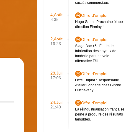
succès commerciaux
4,Août
Offre d'emploi !
8:35
Hugo Garin : Prochaine étape :
direction Firminy !
2,Août
Offre d'emploi !
16:23
Stage Bac +5 : Étude de
fabrication des noyaux de
fonderie par une voie
alternative F/H
28,Juil
Offre d'emploi !
17:06
Offre Emploi / Responsable
Atelier Fonderie chez Gindre
Duchavany
24,Juil
Offre d'emploi !
21:40
La réindustrialisation française
peine à produire des résultats
tangibles.