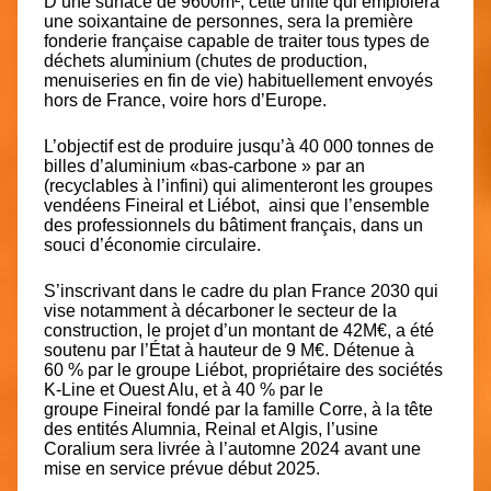
D’une surface de 9600m², cette unité qui emploiera
une soixantaine de personnes, sera la première
fonderie française capable de traiter tous types de
déchets aluminium (chutes de production,
menuiseries en fin de vie) habituellement envoyés
hors de France, voire hors d’Europe.
L’objectif est de produire jusqu’à 40 000 tonnes de
billes d’aluminium «bas-carbone » par an
(recyclables à l’infini) qui alimenteront les groupes
vendéens Fineiral et
Liébot
, ainsi que l’ensemble
des professionnels du bâtiment français, dans un
souci d’économie circulaire.
S’inscrivant dans le cadre du plan France 2030 qui
vise notamment à décarboner le secteur de la
construction, le projet d’un montant de 42M€, a été
soutenu par l’État à hauteur de 9 M€. Détenue à
60 % par le groupe Liébot, propriétaire des sociétés
K-Line et Ouest Alu, et à 40 % par le
groupe
Fineiral
fondé par la famille Corre, à la tête
des entités Alumnia, Reinal et Algis, l’usine
Coralium sera livrée à l’automne 2024 avant une
mise en service prévue début 2025.