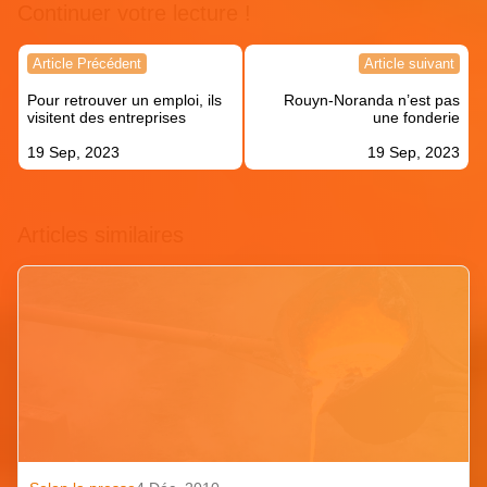
Continuer votre lecture !
Navigation
Article Précédent
Article suivant
de
Pour retrouver un emploi, ils
Rouyn-Noranda n’est pas
l’article
visitent des entreprises
une fonderie
19 Sep, 2023
19 Sep, 2023
Articles similaires