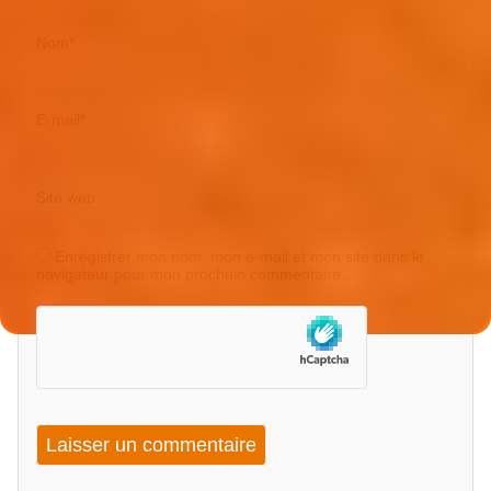
Nom
*
E-mail
*
Site web
Enregistrer mon nom, mon e-mail et mon site dans le
navigateur pour mon prochain commentaire.