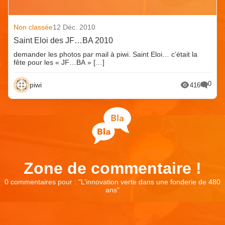
Non classée
12 Déc. 2010
Saint Eloi des JF…BA 2010
demander les photos par mail à piwi. Saint Eloi… c’était la
fête pour les « JF…BA » […]
0
piwi
416
Zone de commentaire !
0 commentaires pour : "
L’innovation verte dans une fonderie de 480
ans
"
Laisser un commentaire