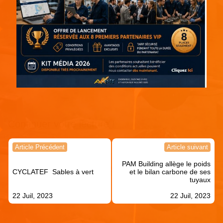
Continuer votre lecture !
Navigation
Article Précédent
Article suivant
de
PAM Building allège le poids
l’article
CYCLATEF Sables à vert
et le bilan carbone de ses
tuyaux
22 Juil, 2023
22 Juil, 2023