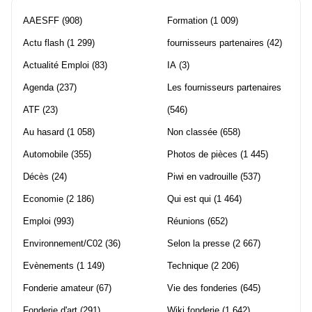
AAESFF
(908)
Formation
(1 009)
Actu flash
(1 299)
fournisseurs partenaires
(42)
Actualité Emploi
(83)
IA
(3)
Agenda
(237)
Les fournisseurs partenaires
ATF
(23)
(546)
Au hasard
(1 058)
Non classée
(658)
Automobile
(355)
Photos de pièces
(1 445)
Décès
(24)
Piwi en vadrouille
(537)
Economie
(2 186)
Qui est qui
(1 464)
Emploi
(993)
Réunions
(652)
Environnement/C02
(36)
Selon la presse
(2 667)
Evènements
(1 149)
Technique
(2 206)
Fonderie amateur
(67)
Vie des fonderies
(645)
Fonderie d'art
(291)
Wiki fonderie
(1 642)