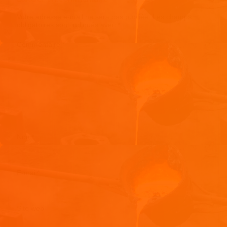
Votre adresse e-mail ne sera pas publiée.
Les champs
obligatoires sont indiqués avec
*
Commentaire
*
Nom
*
E-mail
*
Site web