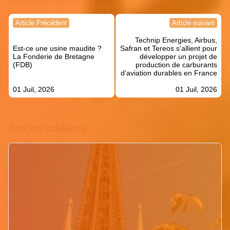
Navigation
Article Précédent
Article suivant
de
Technip Energies, Airbus,
l’article
Est-ce une usine maudite ?
Safran et Tereos s’allient pour
La Fonderie de Bretagne
développer un projet de
(FDB)
production de carburants
d’aviation durables en France
01 Juil, 2026
01 Juil, 2026
Articles similaires