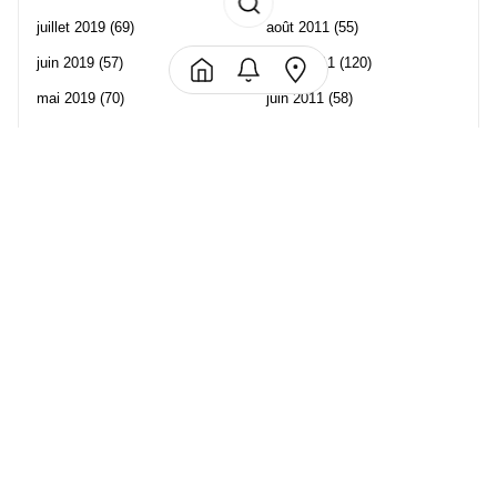
juillet 2019
(69)
août 2011
(55)
juin 2019
(57)
juillet 2011
(120)
mai 2019
(70)
juin 2011
(58)
avril 2019
(106)
mai 2011
(82)
mars 2019
(102)
avril 2011
(70)
février 2019
(95)
mars 2011
(71)
janvier 2019
(73)
février 2011
(65)
décembre 2018
(65)
janvier 2011
(82)
novembre 2018
(107)
décembre 2010
(68)
octobre 2018
(96)
Les partenaire de Piwi