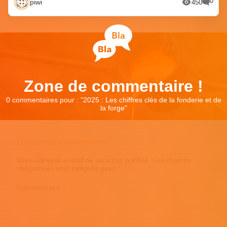
0
piwi
450
Zone de commentaire !
0 commentaires pour : "
2025 : Les chiffres clés de la fonderie et de
la forge
"
Laisser un commentaire
Votre adresse e-mail ne sera pas publiée.
Les champs
obligatoires sont indiqués avec
*
Commentaire
*