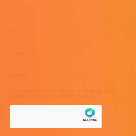
Nom
*
E-mail
*
Site web
Enregistrer mon nom, mon e-mail et mon site dans le
navigateur pour mon prochain commentaire.