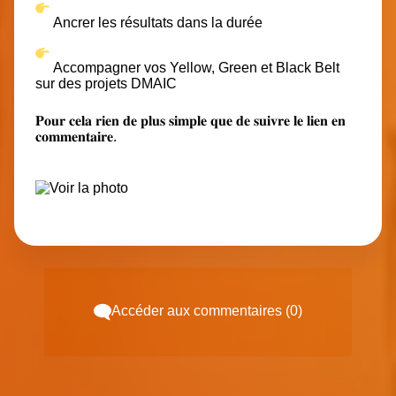
Ancrer les résultats dans la durée
Accompagner vos Yellow, Green et Black Belt
sur des projets DMAIC
𝐏𝐨𝐮𝐫 𝐜𝐞𝐥𝐚 𝐫𝐢𝐞𝐧 𝐝𝐞 𝐩𝐥𝐮𝐬 𝐬𝐢𝐦𝐩𝐥𝐞 𝐪𝐮𝐞 𝐝𝐞 𝐬𝐮𝐢𝐯𝐫𝐞 𝐥𝐞 𝐥𝐢𝐞𝐧 𝐞𝐧
𝐜𝐨𝐦𝐦𝐞𝐧𝐭𝐚𝐢𝐫𝐞.
Accéder aux commentaires (0)