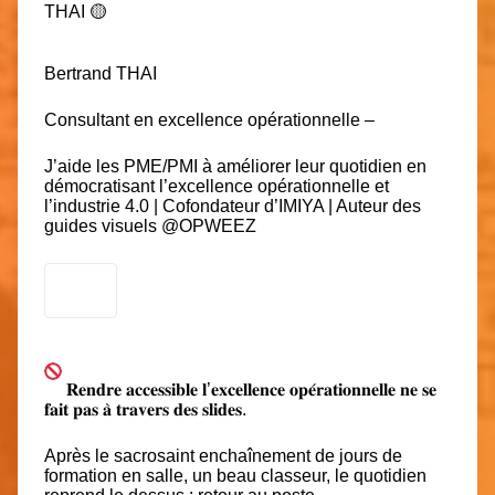
Bertrand THAI
Consultant en excellence opérationnelle
–
J’aide les PME/PMI à améliorer leur quotidien en
démocratisant l’excellence opérationnelle et
l’industrie 4.0 | Cofondateur d’IMIYA | Auteur des
guides visuels @OPWEEZ
𝐑𝐞𝐧𝐝𝐫𝐞 𝐚𝐜𝐜𝐞𝐬𝐬𝐢𝐛𝐥𝐞 𝐥’𝐞𝐱𝐜𝐞𝐥𝐥𝐞𝐧𝐜𝐞 𝐨𝐩𝐞́𝐫𝐚𝐭𝐢𝐨𝐧𝐧𝐞𝐥𝐥𝐞 𝐧𝐞 𝐬𝐞
𝐟𝐚𝐢𝐭 𝐩𝐚𝐬 𝐚̀ 𝐭𝐫𝐚𝐯𝐞𝐫𝐬 𝐝𝐞𝐬 𝐬𝐥𝐢𝐝𝐞𝐬.
Après le sacrosaint enchaînement de jours de
formation en salle, un beau classeur, le quotidien