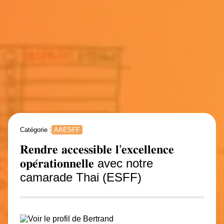
Catégorie :
AAESFF
𝐑𝐞𝐧𝐝𝐫𝐞 𝐚𝐜𝐜𝐞𝐬𝐬𝐢𝐛𝐥𝐞 𝐥’𝐞𝐱𝐜𝐞𝐥𝐥𝐞𝐧𝐜𝐞
𝐨𝐩𝐞́𝐫𝐚𝐭𝐢𝐨𝐧𝐧𝐞𝐥𝐥𝐞 avec notre
camarade Thai (ESFF)