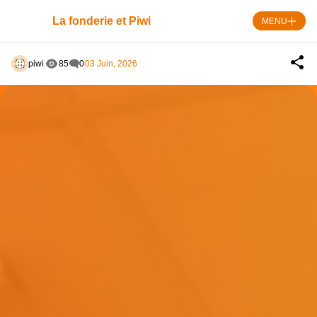
Skip
to
La fonderie et Piwi
MENU
content
piwi
85
0
03 Juin, 2026