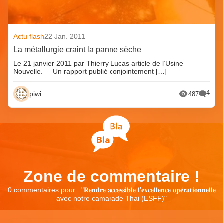
Actu flash
22 Jan. 2011
La métallurgie craint la panne sèche
Le 21 janvier 2011 par Thierry Lucas article de l’Usine
Nouvelle. __Un rapport publié conjointement […]
4
piwi
487
Zone de commentaire !
0 commentaires pour : "
𝐑𝐞𝐧𝐝𝐫𝐞 𝐚𝐜𝐜𝐞𝐬𝐬𝐢𝐛𝐥𝐞 𝐥’𝐞𝐱𝐜𝐞𝐥𝐥𝐞𝐧𝐜𝐞 𝐨𝐩𝐞́𝐫𝐚𝐭𝐢𝐨𝐧𝐧𝐞𝐥𝐥𝐞
avec notre camarade Thai (ESFF)
"