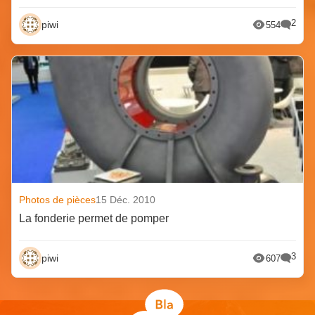
2
piwi
554
Photos de pièces
15 Déc. 2010
La fonderie permet de pomper
3
piwi
607