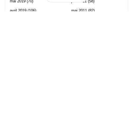
mai 2019
(70)
juin 2011
(58)
avril 2019
(106)
mai 2011
(82)
mars 2019
(102)
avril 2011
(70)
février 2019
(95)
mars 2011
(71)
janvier 2019
(73)
février 2011
(65)
décembre 2018
(65)
janvier 2011
(82)
novembre 2018
(107)
décembre 2010
(68)
octobre 2018
(96)
Les partenaire de Piwi