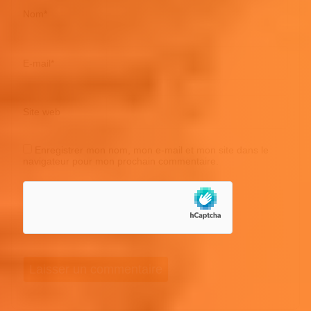
Nom
*
E-mail
*
Site web
Enregistrer mon nom, mon e-mail et mon site dans le
navigateur pour mon prochain commentaire.