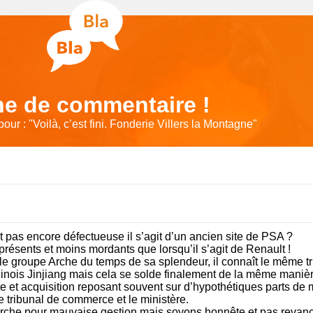
e de commentaire !
our : "
Voilà, c’est fini. Fonderie Villers la Montagne
"
st pas encore défectueuse il s’agit d’un ancien site de PSA ?
résents et moins mordants que lorsqu’il s’agit de Renault !
le groupe Arche du temps de sa splendeur, il connaît le même tri
hinois Jinjiang mais cela se solde finalement de la même manièr
e et acquisition reposant souvent sur d’hypothétiques parts de
e tribunal de commerce et le ministère.
 Arche pour mauvaise gestion mais soyons honnête et pas revan