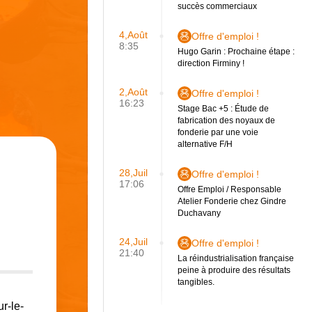
succès commerciaux
4,Août
Offre d'emploi !
8:35
Hugo Garin : Prochaine étape :
direction Firminy !
2,Août
Offre d'emploi !
16:23
Stage Bac +5 : Étude de
fabrication des noyaux de
fonderie par une voie
alternative F/H
28,Juil
Offre d'emploi !
17:06
Offre Emploi / Responsable
Atelier Fonderie chez Gindre
Duchavany
24,Juil
Offre d'emploi !
21:40
La réindustrialisation française
peine à produire des résultats
tangibles.
r-le-