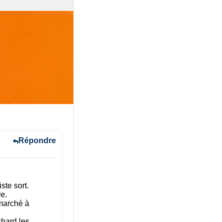
Répondre
ste sort.
e.
 marché à
chard les