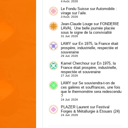
4 Août. 2026
Le Fondu Suisse
sur
Automobile :
virage sur l’aile.
3 Août. 2026
Jean-Claude Louge
sur
FONDERIE
LAVAL Une belle journée placée
sous le signe de la convivialité
31 Juil. 2026
LAMY
sur
En 1975, la France était
prospère, industrielle, respectée et
souveraine
29 Juil. 2026
Kamel Cherchour
sur
En 1975, la
France était prospère, industrielle,
respectée et souveraine
27 Juil. 2026
LAMY
sur
Se souviendra-t-on de
ces galères et souffrances, une fois
que le thermomètre sera redescendu
?
24 Juil. 2026
PLAZER Laurent
sur
Festival
Forges & Métallurgie à Etouars (24)
24 Juil. 2026