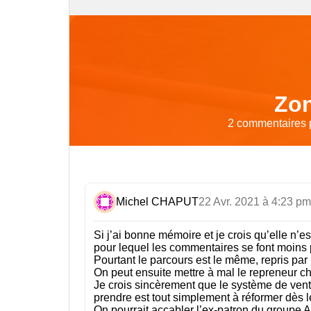
Zon
2 commentaires p
Michel CHAPUT
22 Avr. 2021 à 4:23 pm
Si j’ai bonne mémoire et je crois qu’elle n’e
pour lequel les commentaires se font moins p
Pourtant le parcours est le même, repris par 
On peut ensuite mettre à mal le repreneur c
Je crois sincèrement que le système de vent
prendre est tout simplement à réformer dès l
On pourrait accabler l’ex-patron du groupe