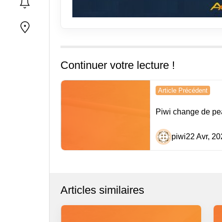
Continuer votre lecture !
Navigation
Article Précédent
de
Piwi change de pe
l’article
piwi
22 Avr, 20
Articles similaires