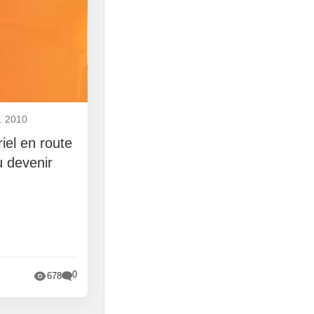
. 2010
riel en route
 devenir
0
678