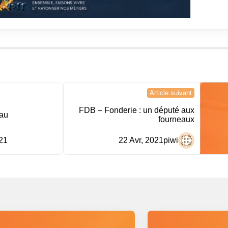
Article suivant
FDB – Fonderie : un député aux
au
fourneaux
21
22 Avr, 2021
piwi