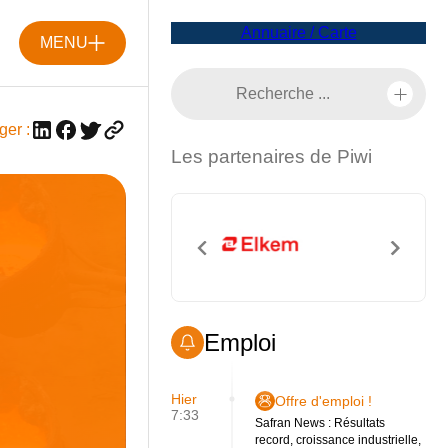
Annuaire / Carte
MENU
ger :
Les partenaires de Piwi
Emploi
Hier
Offre d'emploi !
7:33
Safran News : Résultats
record, croissance industrielle,