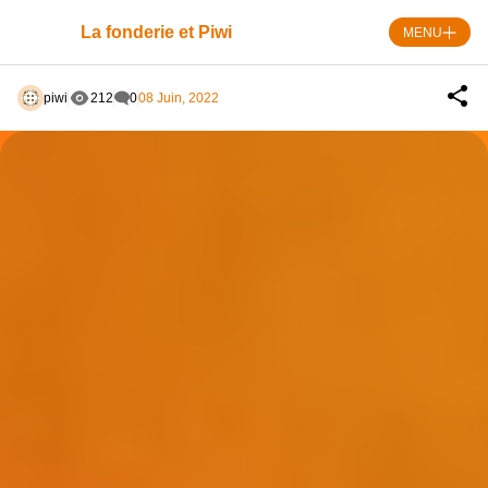
Skip
to
La fonderie et Piwi
MENU
content
piwi
212
0
08 Juin, 2022