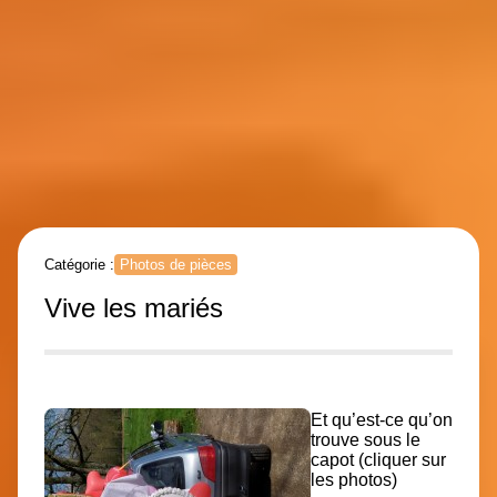
Catégorie :
Photos de pièces
Vive les mariés
Et qu’est-ce qu’on
trouve sous le
capot (cliquer sur
les photos)