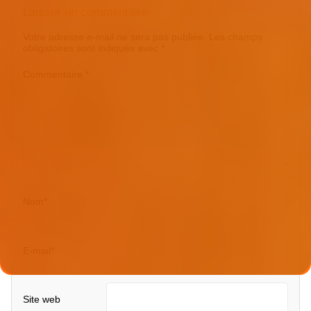
Laisser un commentaire
Votre adresse e-mail ne sera pas publiée.
Les champs
obligatoires sont indiqués avec
*
Commentaire
*
Nom
*
E-mail
*
Site web