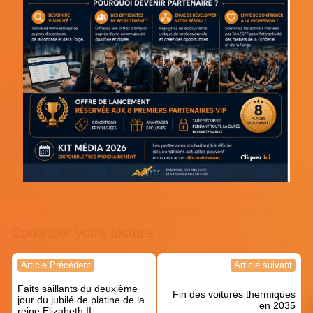
Continuer votre lecture !
Navigation
Article Précédent
Article suivant
de
Faits saillants du deuxième
l’article
Fin des voitures thermiques
jour du jubilé de platine de la
en 2035
reine Elizabeth II