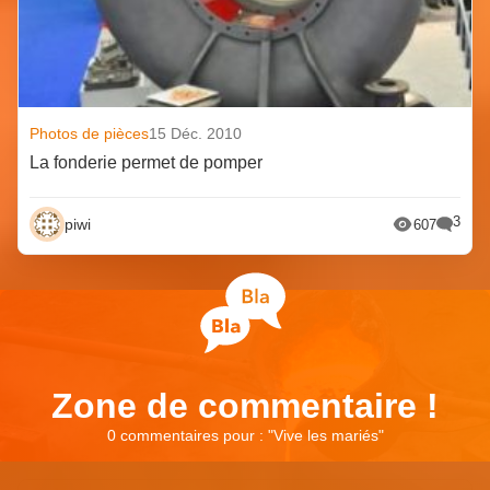
Photos de pièces
15 Déc. 2010
La fonderie permet de pomper
3
piwi
607
Zone de commentaire !
0 commentaires pour : "
Vive les mariés
"