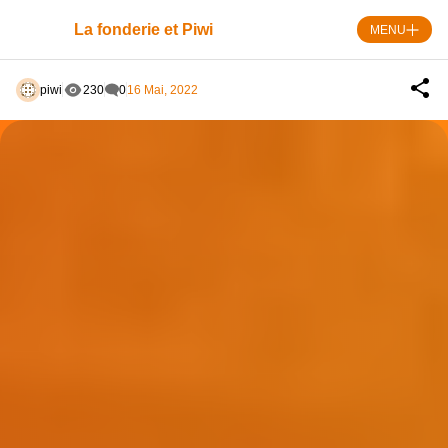
Skip
to
La fonderie et Piwi
MENU
content
piwi
230
0
16 Mai, 2022