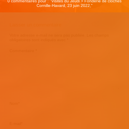
0 commentaires pour : "
Visites du Jeudi > Fonderie de cloches
Cornille-Havard, 23 juin 2022,
"
Laisser un commentaire
Votre adresse e-mail ne sera pas publiée.
Les champs
obligatoires sont indiqués avec
*
Commentaire
*
Nom
*
E-mail
*