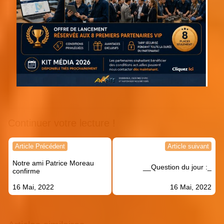
Continuer votre lecture !
Navigation
Article Précédent
Article suivant
de
Notre ami Patrice Moreau
l’article
__Question du jour :_
confirme
16 Mai, 2022
16 Mai, 2022