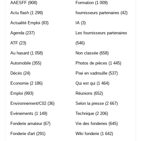
AAESFF
(908)
Formation
(1 009)
Actu flash
(1 299)
fournisseurs partenaires
(42)
Actualité Emploi
(83)
IA
(3)
Agenda
(237)
Les fournisseurs partenaires
ATF
(23)
(546)
Au hasard
(1 058)
Non classée
(658)
Automobile
(355)
Photos de pièces
(1 445)
Décès
(24)
Piwi en vadrouille
(537)
Economie
(2 186)
Qui est qui
(1 464)
Emploi
(993)
Réunions
(652)
Environnement/C02
(36)
Selon la presse
(2 667)
Evènements
(1 149)
Technique
(2 206)
Fonderie amateur
(67)
Vie des fonderies
(645)
Fonderie d'art
(291)
Wiki fonderie
(1 642)