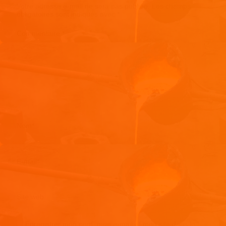
Votre adresse e-mail ne sera pas publiée.
Les champs
obligatoires sont indiqués avec
*
Commentaire
*
Nom
*
E-mail
*
Site web
Enregistrer mon nom, mon e-mail et mon site dans le