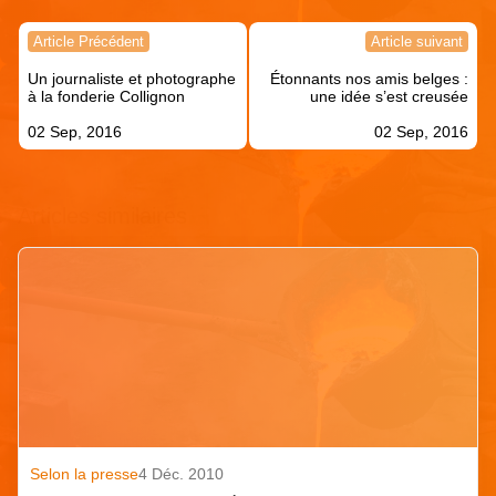
Navigation
Article Précédent
Article suivant
de
Un journaliste et photographe
Étonnants nos amis belges :
l’article
à la fonderie Collignon
une idée s’est creusée
02 Sep, 2016
02 Sep, 2016
Articles similaires
Selon la presse
4 Déc. 2010