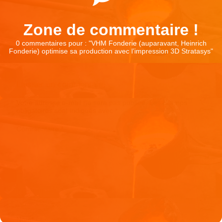
Zone de commentaire !
0 commentaires pour : "
VHM Fonderie (auparavant, Heinrich
Fonderie) optimise sa production avec l’impression 3D Stratasys
"
Laisser un commentaire
Votre adresse e-mail ne sera pas publiée.
Les champs
obligatoires sont indiqués avec
*
Commentaire
*
Nom
*