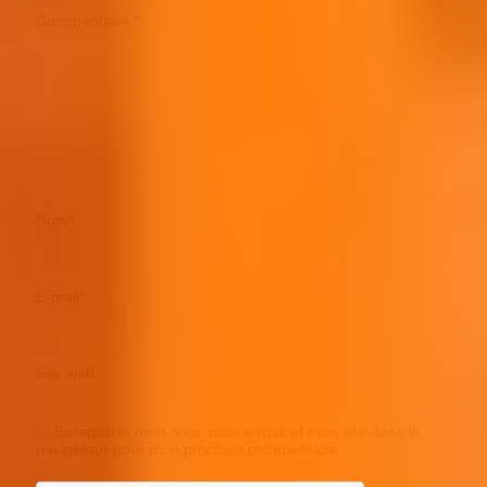
Commentaire
*
Nom
*
E-mail
*
Site web
Enregistrer mon nom, mon e-mail et mon site dans le
navigateur pour mon prochain commentaire.