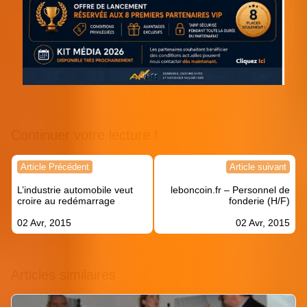
Continuer votre lecture !
Navigation
Article Précédent
Article suivant
de
L’industrie automobile veut
leboncoin.fr – Personnel de
l’article
croire au redémarrage
fonderie (H/F)
02 Avr, 2015
02 Avr, 2015
Articles similaires