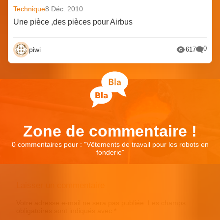
Technique
8 Déc. 2010
Une pièce ,des pièces pour Airbus
0
piwi
617
Zone de commentaire !
0 commentaires pour : "
Vêtements de travail pour les robots en
fonderie
"
Laisser un commentaire
Votre adresse e-mail ne sera pas publiée.
Les champs
obligatoires sont indiqués avec
*