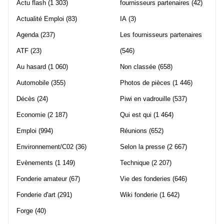
Actu flash
(1 303)
fournisseurs partenaires
(42)
Actualité Emploi
(83)
IA
(3)
Agenda
(237)
Les fournisseurs partenaires
ATF
(23)
(546)
Au hasard
(1 060)
Non classée
(658)
Automobile
(355)
Photos de pièces
(1 446)
Décès
(24)
Piwi en vadrouille
(537)
Economie
(2 187)
Qui est qui
(1 464)
Emploi
(994)
Réunions
(652)
Environnement/C02
(36)
Selon la presse
(2 667)
Evènements
(1 149)
Technique
(2 207)
Fonderie amateur
(67)
Vie des fonderies
(646)
Fonderie d'art
(291)
Wiki fonderie
(1 642)
Forge
(40)