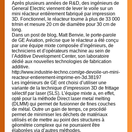
Après plusieurs années de R&D, des ingénieurs de
General Electric viennent de lever le voile sur un
mini réacteur entièrement fabriqué par impression
3D. Fonctionnel, le réacteur tourne à plus de 33 000
tr/min et mesure 20 cm de diamètre pour 30 cm de
long.
Dans un post de blog, Matt Benvie, le porte-parole
de GE Aviation, précise que le réacteur a été conçu
par une équipe mixte composée d’ingénieurs, de
techniciens et d’opérateurs machine au sein de
l’Additive Development Center, son laboratoire
dédié aux nouvelles technologies de fabrication
additive.
http://www.industrie-techno.com/ge-devoile-un-mini-
reacteur-entierement-imprime-en-3d.38197
Les ingénieurs de GE ont choisi d’utiliser une
variante de la technique d’impression 3D de frittage
sélectif par laser (SLS). L’équipe mixte a, en effet,
opté pour la méthode Direct laser metal melting
(DLMM) qui permet de fusionner de fines couches
de métal. Outre un gain de temps, ce procédé
permet de minimiser les déchets de matériaux
utilisés et de mettre au point des structures à
géométrie complexe qui ne pourraient être
élaborées via d’autres méthodes.