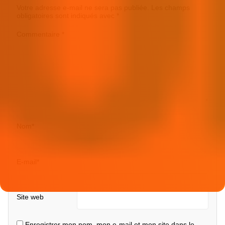
Votre adresse e-mail ne sera pas publiée.
Les champs
obligatoires sont indiqués avec
*
Commentaire
*
Nom
*
E-mail
*
Site web
Enregistrer mon nom, mon e-mail et mon site dans le