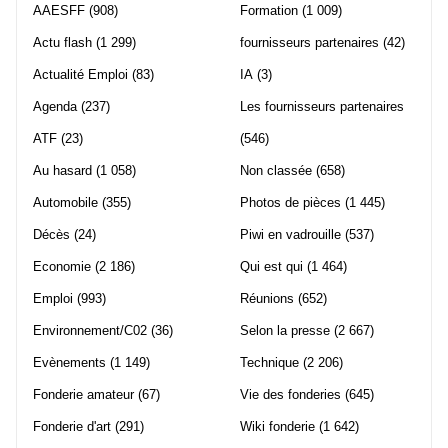
AAESFF
(908)
Formation
(1 009)
Actu flash
(1 299)
fournisseurs partenaires
(42)
Actualité Emploi
(83)
IA
(3)
Agenda
(237)
Les fournisseurs partenaires
ATF
(23)
(546)
Au hasard
(1 058)
Non classée
(658)
Automobile
(355)
Photos de pièces
(1 445)
Décès
(24)
Piwi en vadrouille
(537)
Economie
(2 186)
Qui est qui
(1 464)
Emploi
(993)
Réunions
(652)
Environnement/C02
(36)
Selon la presse
(2 667)
Evènements
(1 149)
Technique
(2 206)
Fonderie amateur
(67)
Vie des fonderies
(645)
Fonderie d'art
(291)
Wiki fonderie
(1 642)