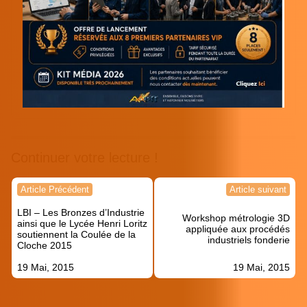
Continuer votre lecture !
Navigation
Article Précédent
Article suivant
de
LBI – Les Bronzes d’Industrie
l’article
Workshop métrologie 3D
ainsi que le Lycée Henri Loritz
appliquée aux procédés
soutiennent la Coulée de la
industriels fonderie
Cloche 2015
19 Mai, 2015
19 Mai, 2015