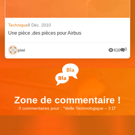
Technique
8 Déc. 2010
Une pièce ,des pièces pour Airbus
0
piwi
616
Zone de commentaire !
0 commentaires pour : "
Veille Technologique – 3 D
"
Laisser un commentaire