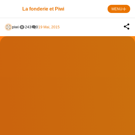
Skip
to
La fonderie et Piwi
MENU
content
piwi
243
0
19 Mai, 2015