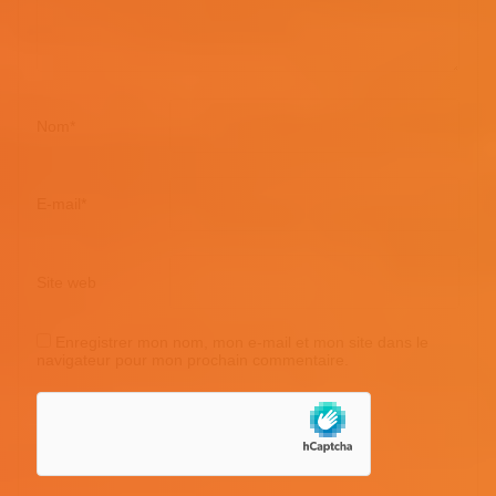
Nom
*
E-mail
*
Site web
Enregistrer mon nom, mon e-mail et mon site dans le
navigateur pour mon prochain commentaire.