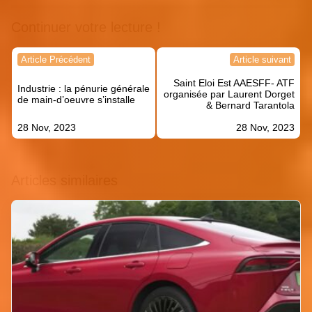
Continuer votre lecture !
Navigation
Article Précédent
Article suivant
de
Saint Eloi Est AAESFF- ATF
l’article
Industrie : la pénurie générale
organisée par Laurent Dorget
de main-d’oeuvre s’installe
& Bernard Tarantola
28 Nov, 2023
28 Nov, 2023
Articles similaires