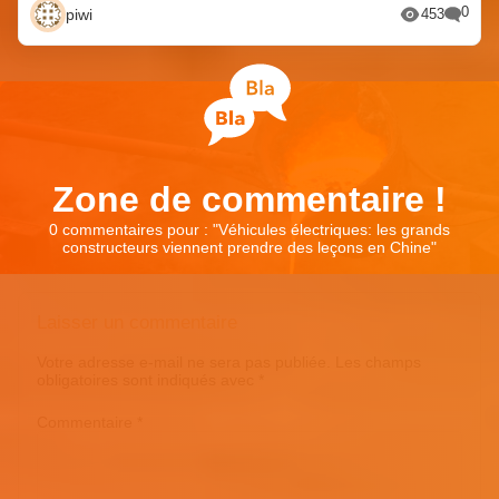
0
piwi
453
Zone de commentaire !
0 commentaires pour : "
Véhicules électriques: les grands
constructeurs viennent prendre des leçons en Chine
"
Laisser un commentaire
Votre adresse e-mail ne sera pas publiée.
Les champs
obligatoires sont indiqués avec
*
Commentaire
*