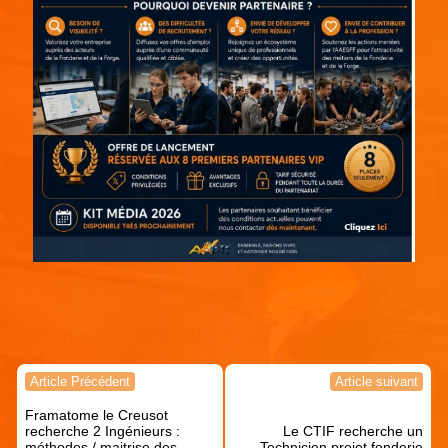
Continuer votre lecture !
Navigation
Article Précédent
Article suivant
de
Framatome le Creusot
l’article
recherche 2 Ingénieurs :
Le CTIF recherche un
méthodes / maitrise des
Technicien projet fonderie