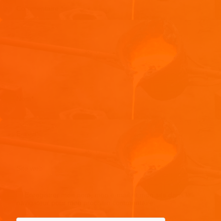
Commentaire
*
Nom
*
E-mail
*
Site web
Enregistrer mon nom, mon e-mail et mon site dans le
navigateur pour mon prochain commentaire.