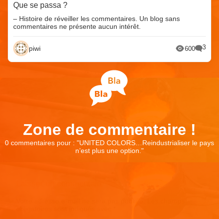
Que se passa ?
– Histoire de réveiller les commentaires. Un blog sans
commentaires ne présente aucun intérêt.
3
piwi
600
Zone de commentaire !
0 commentaires pour : "
UNITED COLORS…Reindustrialiser le pays
n’est plus une option.
"
Laisser un commentaire
Votre adresse e-mail ne sera pas publiée.
Les champs
obligatoires sont indiqués avec
*