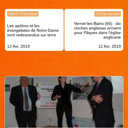
Continuer votre lecture !
Navigation
Article Précédent
Article suivant
de
Vernet-les-Bains (66) : dix
l’article
Les apôtres et les
cloches anglaises arrivent
évangélistes de Notre-Dame
pour Pâques dans l’église
sont redescendus sur terre
anglicane
12 Avr, 2019
12 Avr, 2019
Articles similaires