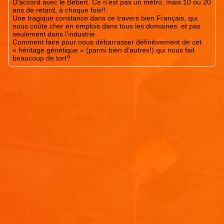
D’accord avec le Bébert. Ce n’est pas un métro, mais 10 ou 20
ans de retard, à chaque fois!!.
Une tragique constance dans ce travers bien Français, qui
nous coûte cher en emplois dans tous les domaines. et pas
seulement dans l’industrie.
Comment faire pour nous débarrasser définitivement de cet
« héritage génétique » (parmi bien d’autres!) qui nous fait
beaucoup de tort?
Laisser un commentaire
Votre adresse e-mail ne sera pas publiée.
Les champs
obligatoires sont indiqués avec
*
Commentaire
*