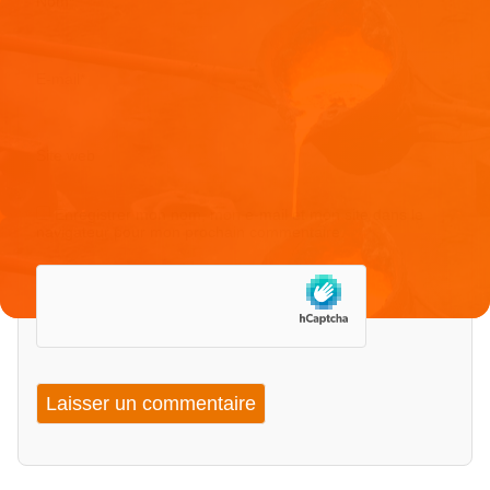
Nom
*
E-mail
*
Site web
Enregistrer mon nom, mon e-mail et mon site dans le
navigateur pour mon prochain commentaire.