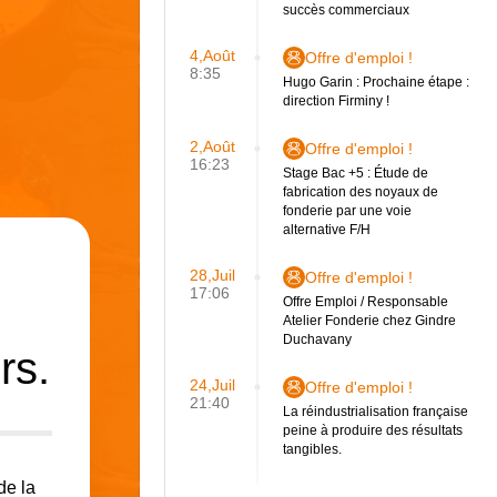
succès commerciaux
4,Août
Offre d'emploi !
8:35
Hugo Garin : Prochaine étape :
direction Firminy !
2,Août
Offre d'emploi !
16:23
Stage Bac +5 : Étude de
fabrication des noyaux de
fonderie par une voie
alternative F/H
28,Juil
Offre d'emploi !
17:06
Offre Emploi / Responsable
Atelier Fonderie chez Gindre
Duchavany
rs.
24,Juil
Offre d'emploi !
21:40
La réindustrialisation française
peine à produire des résultats
tangibles.
de la