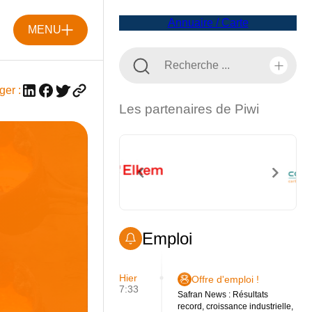
Annuaire / Carte
MENU
ger :
Les partenaires de Piwi
Emploi
Hier
Offre d'emploi !
7:33
Safran News : Résultats
record, croissance industrielle,