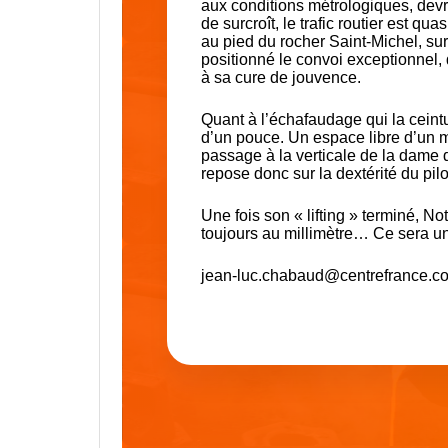
aux conditions métrologiques, devr
de surcroît, le trafic routier est q
au pied du rocher Saint-Michel, s
positionné le convoi exceptionnel,
à sa cure de jouvence.
Quant à l’échafaudage qui la ceintu
d’un pouce. Un espace libre d’un mè
passage à la verticale de la dame d
repose donc sur la dextérité du pil
Une fois son « lifting » terminé, N
toujours au millimètre… Ce sera une
jean-luc.chabaud@centrefrance.c