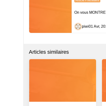
Article Précédent
de
On vous MONTRE c
l’article
piwi
01 Avr, 20
Articles similaires