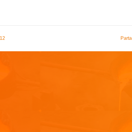
012
Parta