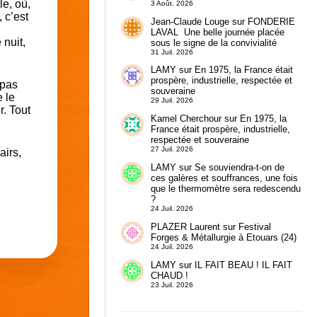
le, où,
3 Août. 2026
 c’est
Jean-Claude Louge
sur
FONDERIE
LAVAL Une belle journée placée
 nuit,
sous le signe de la convivialité
31 Juil. 2026
LAMY
sur
En 1975, la France était
prospère, industrielle, respectée et
 pas
souveraine
e le
29 Juil. 2026
r. Tout
Kamel Cherchour
sur
En 1975, la
France était prospère, industrielle,
respectée et souveraine
27 Juil. 2026
airs,
LAMY
sur
Se souviendra-t-on de
ces galères et souffrances, une fois
que le thermomètre sera redescendu
?
24 Juil. 2026
PLAZER Laurent
sur
Festival
Forges & Métallurgie à Etouars (24)
24 Juil. 2026
LAMY
sur
IL FAIT BEAU ! IL FAIT
CHAUD !
23 Juil. 2026