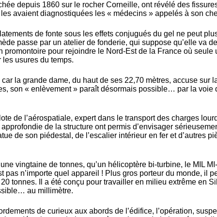
hée depuis 1860 sur le rocher Corneille, ont révélé des fissure
les avaient diagnostiquées les « médecins » appelés à son che
latements de fonte sous les effets conjugués du gel ne peut plu
mède passe par un atelier de fonderie, qui suppose qu’elle va de
 promontoire pour rejoindre le Nord-Est de la France où seule
r les usures du temps.
 car la grande dame, du haut de ses 22,70 mètres, accuse sur l
es, son « enlèvement » paraît désormais possible… par la voie
lote de l’aérospatiale, expert dans le transport des charges lou
s approfondie de la structure ont permis d’envisager sérieusemen
atue de son piédestal, de l’escalier intérieur en fer et d’autres p
qu’une vingtaine de tonnes, qu’un hélicoptère bi-turbine, le MIL MI
st pas n’importe quel appareil ! Plus gros porteur du monde, il p
20 tonnes. Il a été conçu pour travailler en milieu extrême en Si
possible… au millimètre.
ordements de curieux aux abords de l’édifice, l’opération, sus