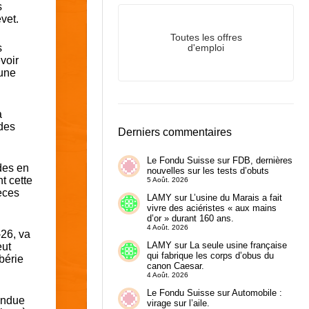
s
vet.
Toutes les offres
s
d'emploi
voir
 une
a
 des
Derniers commentaires
Le Fondu Suisse
sur
FDB, dernières
rdes en
nouvelles sur les tests d’obuts
t cette
5 Août. 2026
ièces
LAMY
sur
L’usine du Marais a fait
vivre des aciéristes « aux mains
d’or » durant 160 ans.
4 Août. 2026
-26, va
LAMY
sur
La seule usine française
eut
qui fabrique les corps d’obus du
bérie
canon Caesar.
4 Août. 2026
Le Fondu Suisse
sur
Automobile :
pendue
virage sur l’aile.