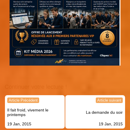
Continuer votre lecture !
Navigation
Article Précédent
Article suivant
de
Il fait froid, vivement le
l’article
La demande du soir
printemps
19 Jan, 2015
19 Jan, 2015