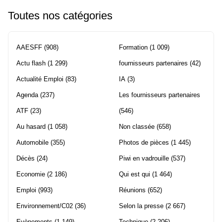
Toutes nos catégories
AAESFF
(908)
Formation
(1 009)
Actu flash
(1 299)
fournisseurs partenaires
(42)
Actualité Emploi
(83)
IA
(3)
Agenda
(237)
Les fournisseurs partenaires
ATF
(23)
(546)
Au hasard
(1 058)
Non classée
(658)
Automobile
(355)
Photos de pièces
(1 445)
Décès
(24)
Piwi en vadrouille
(537)
Economie
(2 186)
Qui est qui
(1 464)
Emploi
(993)
Réunions
(652)
Environnement/C02
(36)
Selon la presse
(2 667)
Evènements
(1 149)
Technique
(2 206)