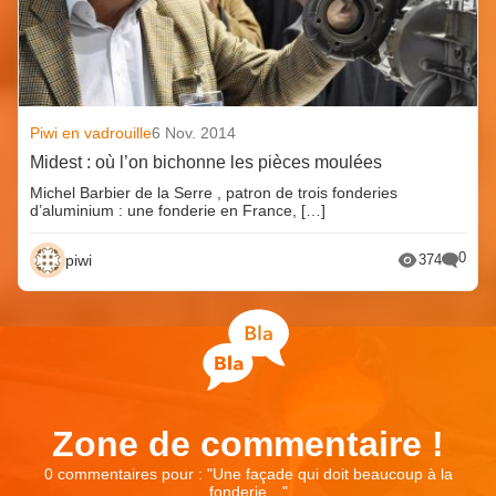
Piwi en vadrouille
6 Nov. 2014
Midest : où l’on bichonne les pièces moulées
Michel Barbier de la Serre , patron de trois fonderies
d’aluminium : une fonderie en France, […]
0
piwi
374
Zone de commentaire !
0 commentaires pour : "
Une façade qui doit beaucoup à la
fonderie…
"