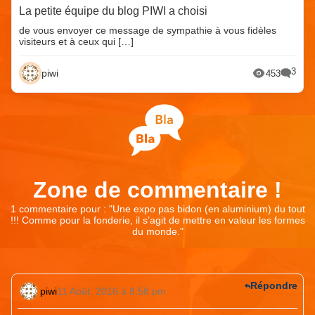
La petite équipe du blog PIWI a choisi
de vous envoyer ce message de sympathie à vous fidèles
visiteurs et à ceux qui […]
3
piwi
453
Zone de commentaire !
1 commentaire pour : "
Une expo pas bidon (en aluminium) du tout
!!! Comme pour la fonderie, il s’agit de mettre en valeur les formes
du monde.
"
Répondre
piwi
11 Août. 2016 à 8:58 pm