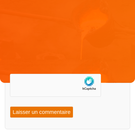
Nom
*
E-mail
*
Site web
Enregistrer mon nom, mon e-mail et mon site dans le
navigateur pour mon prochain commentaire.