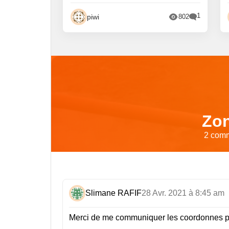
1
piwi
802
Zon
2 comm
Slimane RAFIF
28 Avr. 2021 à 8:45 am
Merci de me communiquer les coordonnes