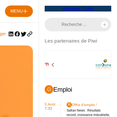
Annuaire / Carte
MENU
ger :
Les partenaires de Piwi
Emploi
5,Août
Offre d'emploi !
7:33
Safran News : Résultats
record, croissance industrielle,