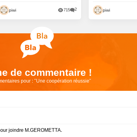
2
piwi
piwi
715
e de commentaire !
entaires pour : "
Une coopération réussie
"
 pour joindre M.GEROMETTA.