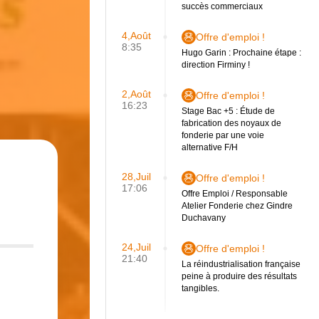
succès commerciaux
4,Août
Offre d'emploi !
8:35
Hugo Garin : Prochaine étape :
direction Firminy !
2,Août
Offre d'emploi !
16:23
Stage Bac +5 : Étude de
fabrication des noyaux de
fonderie par une voie
alternative F/H
28,Juil
Offre d'emploi !
17:06
Offre Emploi / Responsable
Atelier Fonderie chez Gindre
Duchavany
24,Juil
Offre d'emploi !
21:40
La réindustrialisation française
peine à produire des résultats
tangibles.