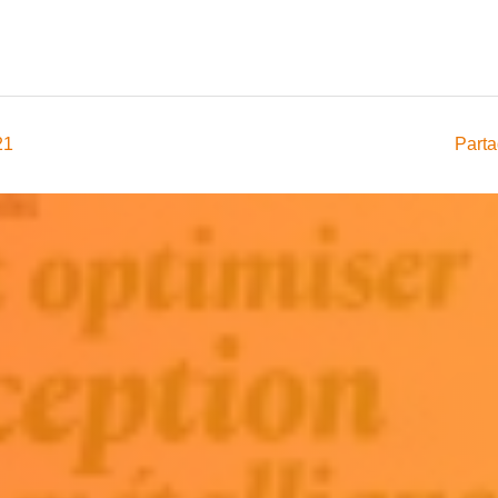
21
Parta