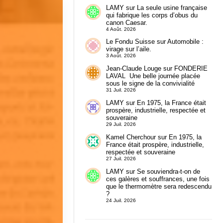
LAMY
sur
La seule usine française
qui fabrique les corps d’obus du
canon Caesar.
4 Août. 2026
Le Fondu Suisse
sur
Automobile :
virage sur l’aile.
3 Août. 2026
Jean-Claude Louge
sur
FONDERIE
LAVAL Une belle journée placée
sous le signe de la convivialité
31 Juil. 2026
LAMY
sur
En 1975, la France était
prospère, industrielle, respectée et
souveraine
29 Juil. 2026
Kamel Cherchour
sur
En 1975, la
France était prospère, industrielle,
respectée et souveraine
27 Juil. 2026
LAMY
sur
Se souviendra-t-on de
ces galères et souffrances, une fois
que le thermomètre sera redescendu
?
24 Juil. 2026