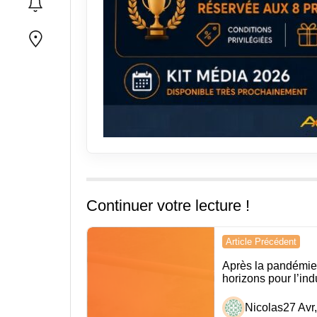
Continuer votre lecture !
Navigation
Article Précédent
de
Après la pandémie
horizons pour l’ind
l’article
Nicolas
27 Avr