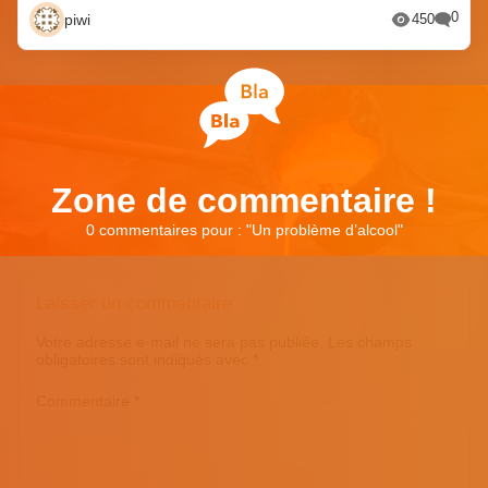
0
piwi
450
Zone de commentaire !
0 commentaires pour : "
Un problème d’alcool
"
Laisser un commentaire
Votre adresse e-mail ne sera pas publiée.
Les champs
obligatoires sont indiqués avec
*
Commentaire
*