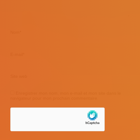
Nom
*
E-mail
*
Site web
Enregistrer mon nom, mon e-mail et mon site dans le
navigateur pour mon prochain commentaire.