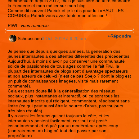
commentaire depuis 2012, mais je suis fière de faire connaître
la Fonderie et mon métier sur mon blog.
Comme dit souvent Patrick et je le dis pour lu i »HAUT LES
COEURS » Patrick vous avez toute mon affection !
PIWI
:
vous remercie
Répondre
Scheuscheu
3 Oct. 2019 à 9:20 am
Je pense que depuis quelques années, la génération des
jeunes internautes a des attentes différentes des précédentes.
Aujourd’hui, à moins d’avoir pu conserver une communauté
solide de passionnés de tous ages comme l’a fait Piwi, la
plupart des internautes de blogs sont d’avantage spectateurs
et non acteurs de celui-ci (n’est ce pas Spejo ? dont le blog est
un puit de connaissances imagées, visité mais rarement
commenté).
Cela est sans doute lié à la généralisation des réseaux
sociaux, plus instantanés et interactif, où ce sont tous les
internautes inscrits qui rédigent, commentent, réagissent sans
limite (ce qui peut aussi être la source d’abus, pas toujours
très bien régulés).
Il y a aussi les forums qui ont toujours la côte, et les
internautes y postent facilement, car tout est posté
instantanément et régulé par un modérateur après coup
(contrairement au blog où tout doit passer par son
propriétaire).