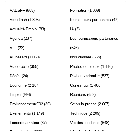
AAESFF
(908)
Formation
(1 009)
Actu flash
(1 305)
fournisseurs partenaires
(42)
Actualité Emploi
(83)
IA
(3)
Agenda
(237)
Les fournisseurs partenaires
ATF
(23)
(546)
Au hasard
(1 060)
Non classée
(658)
Automobile
(355)
Photos de pièces
(1 446)
Décès
(24)
Piwi en vadrouille
(537)
Economie
(2 187)
Qui est qui
(1 466)
Emploi
(994)
Réunions
(652)
Environnement/C02
(36)
Selon la presse
(2 667)
Evènements
(1 149)
Technique
(2 209)
Fonderie amateur
(67)
Vie des fonderies
(648)