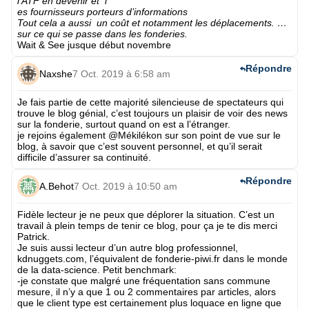
l’ATF en devenir et l
es fournisseurs porteurs d’informations
Tout cela a aussi un coût et notamment les déplacements. …
sur ce qui se passe dans les fonderies.
Wait & See jusque début novembre
Répondre
Naxshe
7 Oct. 2019 à 6:58 am
Je fais partie de cette majorité silencieuse de spectateurs qui
trouve le blog génial, c’est toujours un plaisir de voir des news
sur la fonderie, surtout quand on est a l’étranger.
je rejoins également @Mékilékon sur son point de vue sur le
blog, à savoir que c’est souvent personnel, et qu’il serait
difficile d’assurer sa continuité.
Répondre
A.Behot
7 Oct. 2019 à 10:50 am
Fidèle lecteur je ne peux que déplorer la situation. C’est un
travail à plein temps de tenir ce blog, pour ça je te dis merci
Patrick.
Je suis aussi lecteur d’un autre blog professionnel,
kdnuggets.com, l’équivalent de fonderie-piwi.fr dans le monde
de la data-science. Petit benchmark:
-je constate que malgré une fréquentation sans commune
mesure, il n’y a que 1 ou 2 commentaires par articles, alors
que le client type est certainement plus loquace en ligne que