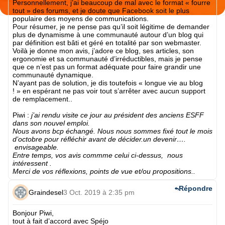
Personnellement, j’ai beaucoup de mal avec le format « fourre
tout » des forums, et je doute que Facebook soit le plus
populaire des moyens de communications.
Pour résumer, je ne pense pas qu’il soit légitime de demander
plus de dynamisme à une communauté autour d’un blog qui
par définition est bâti et géré en totalité par son webmaster.
Voilà je donne mon avis, j’adore ce blog, ses articles, son
ergonomie et sa communauté d’irréductibles, mais je pense
que ce n’est pas un format adéquate pour faire grandir une
communauté dynamique.
N’ayant pas de solution, je dis toutefois « longue vie au blog
! » en espérant ne pas voir tout s’arrêter avec aucun support
de remplacement..
Piwi
:
j’ai rendu visite ce jour au président des anciens ESFF
dans son nouvel emploi.
Nous avons bcp échangé. Nous nous sommes fixé tout le mois
d’octobre pour réfléchir avant de décider.un devenir….
envisageable.
Entre temps, vos avis commme celui ci-dessus, nous
intéressent .
Merci de vos réflexions, points de vue et/ou propositions..
Répondre
Graindesel
3 Oct. 2019 à 2:35 pm
Bonjour Piwi,
tout à fait d’accord avec Spéjo