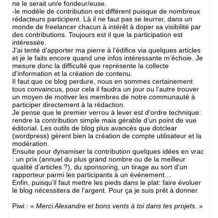
ne le serait un/e fondeur/euse.
-le modèle de contribution est différent puisque de nombreux
rédacteurs participent. Là il ne faut pas se leurrer, dans un
monde de freelancer chacun à intérêt à doper sa visibilité par
des contributions. Toujours est il que la participation est
intéressée.
J’ai tenté d’apporter ma pierre à l’édifice via quelques articles
et je le faits encore quand une infos intéressante m’échoie. Je
mesure donc la difficulté que représente la collecte
d’information et la création de contenu.
Il faut que ce blog perdure, nous en sommes certainement
tous convaincus, pour cela il faudra un jour ou l’autre trouver
un moyen de motiver les membres de notre communauté à
participer directement à la rédaction.
Je pense que le premier verrou à lever est d’ordre technique:
rendre la contribution simple mais gérable d’un point de vue
éditorial. Les outils de blog plus avancés que dotclear
(wordpress) gèrent bien la création de compte utilisateur et la
modération.
Ensuite pour dynamiser la contribution quelques idées en vrac
: un prix (annuel du plus grand nombre ou de la meilleur
qualité d’articles ?), du sponsoring, un tirage au sort d’un
rapporteur parmi les participants à un événement…
Enfin, puisqu’il faut mettre les pieds dans le plat: faire évoluer
le blog nécessitera de l’argent. Pour ça je suis prêt à donner.
Piwi
: « Merci Alexandre et bons vents à toi dans tes projets
. »