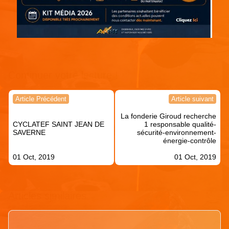
Continuer votre lecture !
Navigation
Article Précédent
Article suivant
de
La fonderie Giroud recherche
l’article
CYCLATEF SAINT JEAN DE
1 responsable qualité-
SAVERNE
sécurité-environnement-
énergie-contrôle
01 Oct, 2019
01 Oct, 2019
Articles similaires