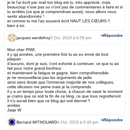
je te l’ai écrit par mail ton blog est lu, très apprécié, mais
beaucoup n’ose pas ou n’ont pas de commentaires à faire et si
tu arrêtes (ce que je comprendrais aussi), nous allons nous
sentir abandonnés !
et comme tu me l’as souvent écrit HAUT LES CŒURS !!
bien à toi.
Répondre
jacques werdefroy
3 Oct. 2019 à 6:59 pm
Mon cher PIWI,
il y qq années, une première fois tu as eu envie de tout
plaquer
d’aucuns, dont je suis, t’ont exhorté à continuer, ce que tu as
fait pour notre grand bonheur
et maintenant la fatigue te gagne, bien compréhensible
je ne renouvellerai pas les arguments de jadis
ainsi sans doute que l’immense majorité de nos collègues,
cette décision me peine mais je la comprends
il y a un temps pour toute chose, à chacun de saisir le moment
je crains que ce soit la fin de ce blog, ce que tous regretteront
il n’y aurait bien que ce blog qui soit éternel !!
amitiés
Jaqe W
Répondre
Bernard MITHOUARD
4 Oct. 2019 à 5:43 pm