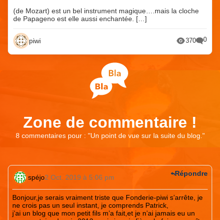
(de Mozart) est un bel instrument magique….mais la cloche
de Papageno est elle aussi enchantée. […]
0
piwi
370
Zone de commentaire !
8 commentaires pour : "
Un point de vue sur la suite du blog.
"
Répondre
spéjo
2 Oct. 2019 à 5:06 pm
Bonjour,je serais vraiment triste que Fonderie-piwi s’arrête, je
ne crois pas un seul instant, je comprends Patrick,
j’ai un blog que mon petit fils m’a fait,et je n’ai jamais eu un