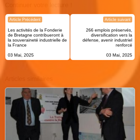
Continuer votre lecture !
Navigation
Article Précédent
Article suivant
de
Les activités de la Fonderie
266 emplois préservés,
l’article
de Bretagne contribueront à
diversification vers la
la souveraineté industrielle de
défense, avenir industriel
la France
renforcé
03 Mai, 2025
03 Mai, 2025
Articles similaires