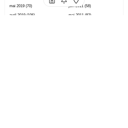
mai 2019
(70)
juin 2011
(58)
avril 2019
(106)
mai 2011
(82)
mars 2019
(102)
avril 2011
(70)
février 2019
(95)
mars 2011
(71)
janvier 2019
(73)
février 2011
(65)
décembre 2018
(65)
janvier 2011
(82)
novembre 2018
(107)
décembre 2010
(68)
octobre 2018
(96)
Les partenaire de Piwi