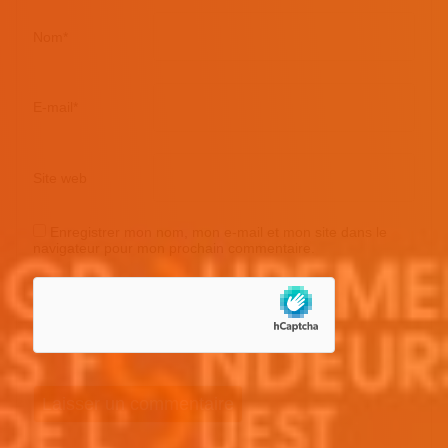
Nom
*
E-mail
*
Site web
Enregistrer mon nom, mon e-mail et mon site dans le
navigateur pour mon prochain commentaire.