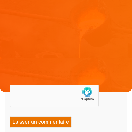
Nom
*
E-mail
*
Site web
Enregistrer mon nom, mon e-mail et mon site dans le
navigateur pour mon prochain commentaire.