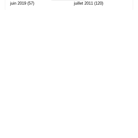
juin 2019
(57)
juillet 2011
(120)
mai 2019
(70)
juin 2011
(58)
avril 2019
(106)
mai 2011
(82)
mars 2019
(102)
avril 2011
(70)
février 2019
(95)
mars 2011
(71)
janvier 2019
(73)
février 2011
(65)
décembre 2018
(65)
janvier 2011
(82)
novembre 2018
(107)
décembre 2010
(68)
octobre 2018
(96)
Les partenaire de Piwi