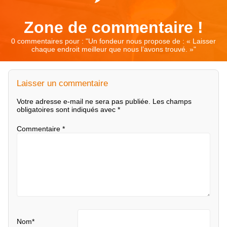
Zone de commentaire !
0 commentaires pour : "
Un fondeur nous propose de : « Laisser
chaque endroit meilleur que nous l’avons trouvé. »
"
Laisser un commentaire
Votre adresse e-mail ne sera pas publiée.
Les champs
obligatoires sont indiqués avec
*
Commentaire
*
Nom
*