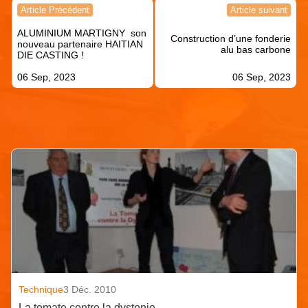
Navigation
Article Précédent
Article suivant
de
ALUMINIUM MARTIGNY son
l’article
Construction d’une fonderie
nouveau partenaire HAITIAN
alu bas carbone
DIE CASTING !
06 Sep, 2023
06 Sep, 2023
Articles similaires
Technique
3 Déc. 2010
La tomate contre la dystonie