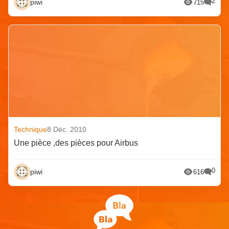
2
piwi
715
Technique
8 Déc. 2010
Une pièce ,des pièces pour Airbus
0
piwi
616