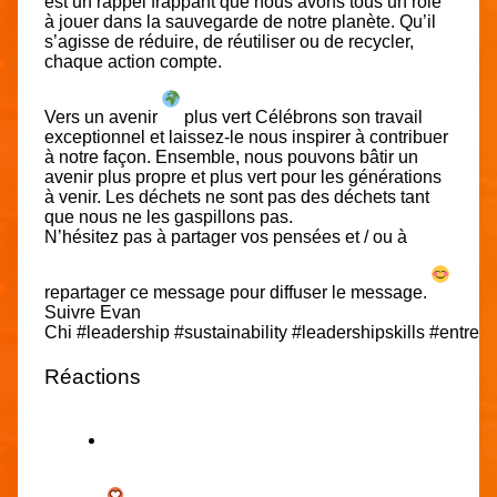
est un rappel frappant que nous avons tous un rôle
à jouer dans la sauvegarde de notre planète. Qu’il
s’agisse de réduire
, de réutiliser ou de recycler,
chaque action compte.
Vers un avenir
plus vert Célébrons son travail
exceptionnel et laissez-le nous inspirer à contribuer
à notre façon. Ensemble, nous pouvons bâtir un
avenir plus propre et plus vert pour les générations
à venir. Les déchets ne sont pas des déchets tant
que nous ne les gaspillons pas.
N’hésitez pas à partager vos pensées et / ou à
repartager ce message pour diffuser le message.
Suivre
Evan
Chi
#leadership
#sustainability
#leadershipskills
#entrep
Réactions