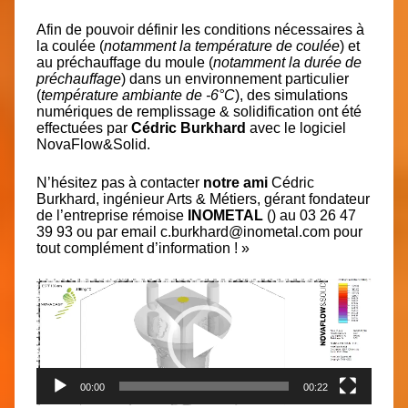
Afin de pouvoir définir les conditions nécessaires à
la coulée (
notamment la température de coulée
) et
au préchauffage du moule (
notamment la durée de
préchauffage
) dans un environnement particulier
(
température ambiante de -6°C
), des simulations
numériques de remplissage & solidification ont été
effectuées par
Cédric Burkhard
avec le logiciel
NovaFlow&Solid.
N’hésitez pas à contacter
notre ami
Cédric
Burkhard, ingénieur Arts & Métiers, gérant fondateur
de l’entreprise rémoise
INOMETAL
() au 03 26 47
39 93 ou par email
c.burkhard@inometal.com
pour
tout complément d’information ! »
Lecteur
vidéo
00:00
00:22