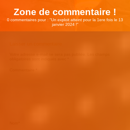
Zone de commentaire !
0 commentaires pour : "
Un exploit atteint pour la 1ere fois le 13
janvier 2024 !
"
Laisser un commentaire
Votre adresse e-mail ne sera pas publiée.
Les champs
obligatoires sont indiqués avec
*
Commentaire
*
Nom
*