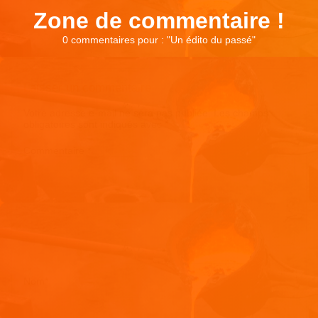
Zone de commentaire !
0 commentaires pour : "
Un édito du passé
"
Laisser un commentaire
Votre adresse e-mail ne sera pas publiée.
Les champs
obligatoires sont indiqués avec
*
Commentaire
*
Nom
*