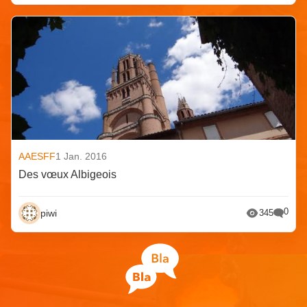
AAESFF
1 Jan. 2016
Des vœux Albigeois
0
piwi
345