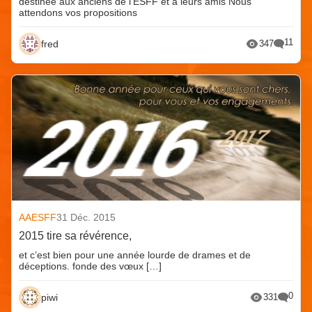
destinée aux anciens de l’ESFF et à leurs amis Nous
attendons vos propositions
11
fred
347
AAESFF
31 Déc. 2015
2015 tire sa révérence,
et c’est bien pour une année lourde de drames et de
déceptions. fonde des vœux […]
0
piwi
331