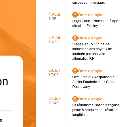
succès commerciaux
4,Août
Offre d'emploi !
8:35
Hugo Garin : Prochaine étape :
direction Firminy !
2,Août
Offre d'emploi !
16:23
Stage Bac +5 : Étude de
fabrication des noyaux de
fonderie par une voie
alternative F/H
28,Juil
Offre d'emploi !
17:06
on
Offre Emploi / Responsable
Atelier Fonderie chez Gindre
Duchavany
24,Juil
Offre d'emploi !
21:40
La réindustrialisation française
peine à produire des résultats
tangibles.
ue