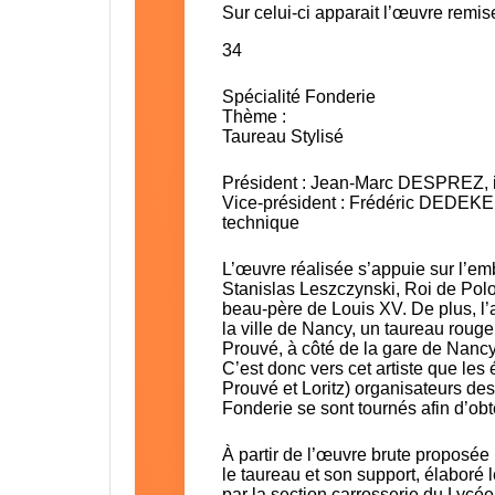
Sur celui-ci apparait l’œuvre remis
34
Spécialité Fonderie
Thème :
Taureau Stylisé
Président : Jean-Marc DESPREZ, in
Vice-président : Frédéric DEDEKEN
technique
L’œuvre réalisée s’appuie sur l’em
Stanislas Leszczynski, Roi de Polo
beau-père de Louis XV. De plus, l’ar
la ville de Nancy, un taureau rouge
Prouvé, à côté de la gare de Nancy
C’est donc vers cet artiste que les
Prouvé et Loritz) organisateurs d
Fonderie se sont tournés afin d’ob
À partir de l’œuvre brute proposée
le taureau et son support, élaboré 
par la section carrosserie du Lycé