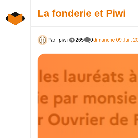
Skip
to
La fonderie et Piwi
content
Par : piwi
265
0
dimanche 09 Juil, 2