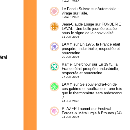
4 Août. 2026
Le Fondu Suisse
sur
Automobile :
virage sur l’aile.
3 Août. 2026
Jean-Claude Louge
sur
FONDERIE
LAVAL Une belle journée placée
sous le signe de la convivialité
31 Juil. 2026
LAMY
sur
En 1975, la France était
prospère, industrielle, respectée et
souveraine
éral
29 Juil. 2026
Kamel Cherchour
sur
En 1975, la
France était prospère, industrielle,
respectée et souveraine
27 Juil. 2026
LAMY
sur
Se souviendra-t-on de
ces galères et souffrances, une fois
que le thermomètre sera redescendu
?
24 Juil. 2026
PLAZER Laurent
sur
Festival
Forges & Métallurgie à Etouars (24)
24 Juil. 2026