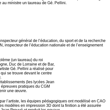
e au ministre un taureau de Gé. Pellini.
specteur général de l’éducation, du sport et de la recherche
, inspecteur de l’éducation nationale et de l’enseignement
blème (un taureau) du roi
gne, Duc de Lorraine et de Bar,
tiste Gé. Pellini a réalisé pour
 qui se trouve devant le centre
.
 établissements (les lycées Jean
es épreuves pratiques du CGM
tenir une œuvre.
 par l’artiste, les équipes pédagogiques ont modélisé en CAO
les modèles en impression 3D dont la finition a été assurée
e Jean Prouvé et produit les noyaux.