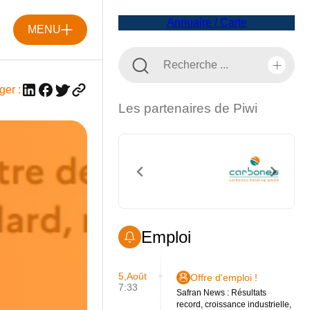
Annuaire / Carte
MENU
ger :
Les partenaires de Piwi
Emploi
5,Août
Offre d'emploi !
7:33
Safran News : Résultats
record, croissance industrielle,