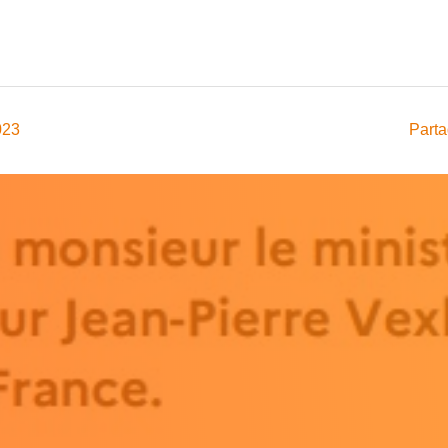
023
Parta