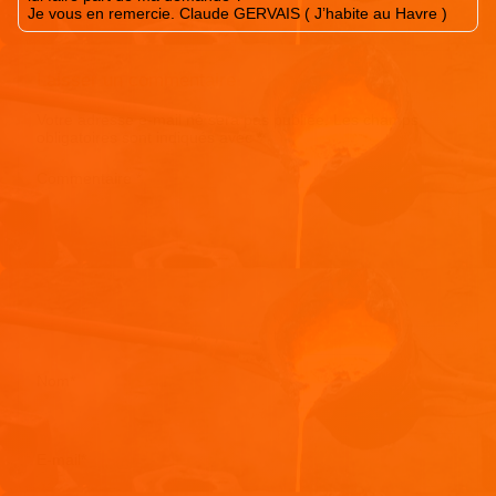
Je vous en remercie. Claude GERVAIS ( J’habite au Havre )
Laisser un commentaire
Votre adresse e-mail ne sera pas publiée.
Les champs
obligatoires sont indiqués avec
*
Commentaire
*
Nom
*
E-mail
*