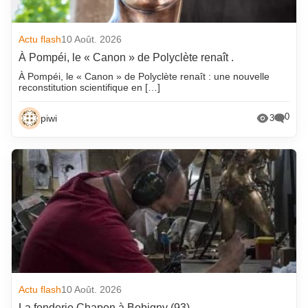
Actu flash
10 Août. 2026
À Pompéi, le « Canon » de Polyclète renaît .
À Pompéi, le « Canon » de Polyclète renaît : une nouvelle
reconstitution scientifique en […]
0
piwi
3
Actu flash
10 Août. 2026
La fonderie Chapon à Bobigny (93)