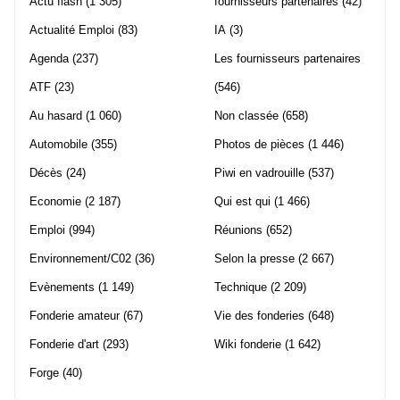
Actu flash
(1 305)
fournisseurs partenaires
(42)
Actualité Emploi
(83)
IA
(3)
Agenda
(237)
Les fournisseurs partenaires
ATF
(23)
(546)
Au hasard
(1 060)
Non classée
(658)
Automobile
(355)
Photos de pièces
(1 446)
Décès
(24)
Piwi en vadrouille
(537)
Economie
(2 187)
Qui est qui
(1 466)
Emploi
(994)
Réunions
(652)
Environnement/C02
(36)
Selon la presse
(2 667)
Evènements
(1 149)
Technique
(2 209)
Fonderie amateur
(67)
Vie des fonderies
(648)
Fonderie d'art
(293)
Wiki fonderie
(1 642)
Forge
(40)