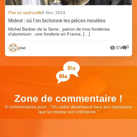
Piwi en vadrouille
6 Nov. 2014
Midest : où l’on bichonne les pièces moulées
Michel Barbier de la Serre , patron de trois fonderies
d’aluminium : une fonderie en France, […]
0
piwi
374
Zone de commentaire !
0 commentaires pour : "
Un cadre désemparé face aux injonctions
que lui impose son entreprise.
"
Laisser un commentaire