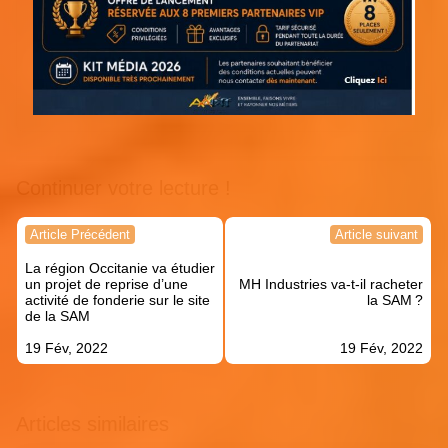
Continuer votre lecture !
Navigation
Article Précédent
Article suivant
de
La région Occitanie va étudier
l’article
un projet de reprise d’une
MH Industries va-t-il racheter
activité de fonderie sur le site
la SAM ?
de la SAM
19 Fév, 2022
19 Fév, 2022
Articles similaires