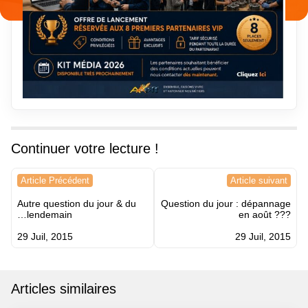
Continuer votre lecture !
Navigation
Article Précédent
Article suivant
de
Autre question du jour & du
Question du jour : dépannage
l’article
…lendemain
en août ???
29 Juil, 2015
29 Juil, 2015
Articles similaires