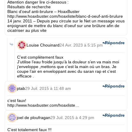
Attention danger lire ci-dessous :
Résultats de recherche
Blanc d’oeuf anti-brulure – HoaxBuster
http://www.hoaxbuster.com/hoaxliste/blanc-d-oeuf-anti-brulure
14 janv. 2011 – Depuis peu circule sur le Net un message vous
enjoignant de mettre du blanc d’oeuf sur une brûlure afin de
cicatriser au plus vite
Répondre
Louise Chouinard
24 Avr. 2023 à 5:15 pm
C’est complètement faux
J’utilise l’eau froide jusqu’à la douleur s’en va mais moi
j’enveloppe ,mettons que c’est la main où un bras. Je
coupe l’air en enveloppant avec du saran rap et c’est
efficace .
Répondre
ptab
29 Juil. 2015 à 11:48 am
c’est faux!
http://www.hoaxbuster.com/hoaxliste
…
Répondre
joel de ploufragan
29 Juil. 2015 à 4:29 pm
C’est totalement faux !!!