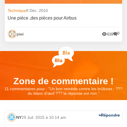
Technique
8 Déc. 2010
Une pièce ,des pièces pour Airbus
0
piwi
616
Zone de commentaire !
11 commentaires pour : "
Un bon remède contre les brûlures : ???
du blanc d’œuf ??? la réponse est non.
"
Répondre
NY
29 Juil. 2015 à 10:14 am