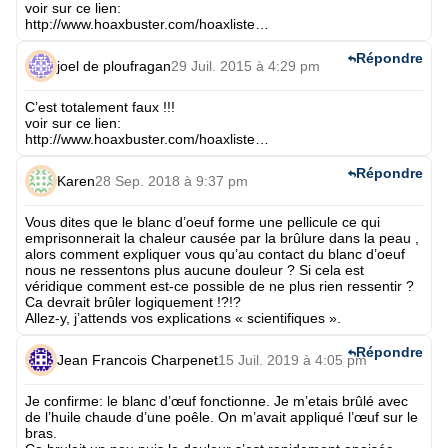
voir sur ce lien:
http://www.hoaxbuster.com/hoaxliste
…
Répondre
joel de ploufragan
29 Juil. 2015 à 4:29 pm
C’est totalement faux !!!
voir sur ce lien:
http://www.hoaxbuster.com/hoaxliste
…
Répondre
Karen
28 Sep. 2018 à 9:37 pm
Vous dites que le blanc d’oeuf forme une pellicule ce qui
emprisonnerait la chaleur causée par la brûlure dans la peau ,
alors comment expliquer vous qu’au contact du blanc d’oeuf
nous ne ressentons plus aucune douleur ? Si cela est
véridique comment est-ce possible de ne plus rien ressentir ?
Ca devrait brûler logiquement !?!?
Allez-y, j’attends vos explications « scientifiques ».
Répondre
Jean Francois Charpenet
15 Juil. 2019 à 4:05 pm
Je confirme: le blanc d’œuf fonctionne. Je m’etais brûlé avec
de l’huile chaude d’une poêle. On m’avait appliqué l’œuf sur le
bras.