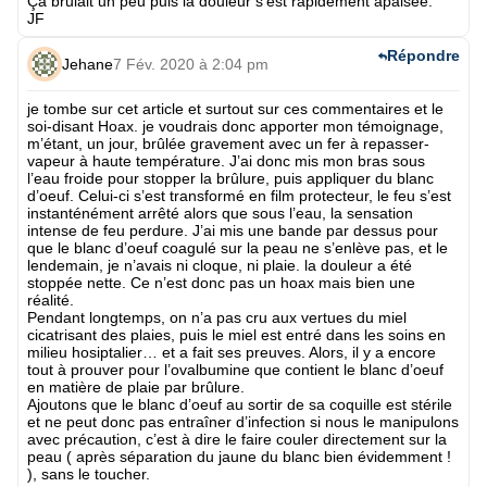
Ça brulait un peu puis la douleur s’est rapidement apaisée.
JF
Répondre
Jehane
7 Fév. 2020 à 2:04 pm
je tombe sur cet article et surtout sur ces commentaires et le
soi-disant Hoax. je voudrais donc apporter mon témoignage,
m’étant, un jour, brûlée gravement avec un fer à repasser-
vapeur à haute température. J’ai donc mis mon bras sous
l’eau froide pour stopper la brûlure, puis appliquer du blanc
d’oeuf. Celui-ci s’est transformé en film protecteur, le feu s’est
instanténément arrêté alors que sous l’eau, la sensation
intense de feu perdure. J’ai mis une bande par dessus pour
que le blanc d’oeuf coagulé sur la peau ne s’enlève pas, et le
lendemain, je n’avais ni cloque, ni plaie. la douleur a été
stoppée nette. Ce n’est donc pas un hoax mais bien une
réalité.
Pendant longtemps, on n’a pas cru aux vertues du miel
cicatrisant des plaies, puis le miel est entré dans les soins en
milieu hosiptalier… et a fait ses preuves. Alors, il y a encore
tout à prouver pour l’ovalbumine que contient le blanc d’oeuf
en matière de plaie par brûlure.
Ajoutons que le blanc d’oeuf au sortir de sa coquille est stérile
et ne peut donc pas entraîner d’infection si nous le manipulons
avec précaution, c’est à dire le faire couler directement sur la
peau ( après séparation du jaune du blanc bien évidemment !
), sans le toucher.