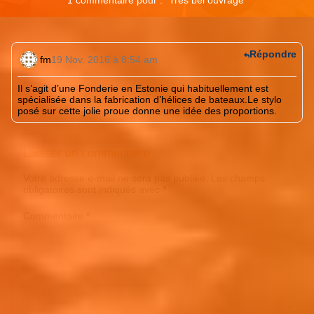
1 commentaire pour : "
Très bel ouvrage
"
Répondre
fm
19 Nov. 2016 à 8:54 am
Il s’agit d’une Fonderie en Estonie qui habituellement est
spécialisée dans la fabrication d’hélices de bateaux.Le stylo
posé sur cette jolie proue donne une idée des proportions.
Laisser un commentaire
Votre adresse e-mail ne sera pas publiée.
Les champs
obligatoires sont indiqués avec
*
Commentaire
*