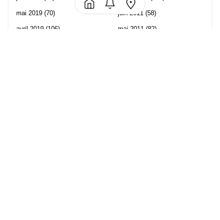
mai 2019
(70)
juin 2011
(58)
avril 2019
(106)
mai 2011
(82)
mars 2019
(102)
avril 2011
(70)
février 2019
(95)
mars 2011
(71)
janvier 2019
(73)
février 2011
(65)
décembre 2018
(65)
janvier 2011
(82)
novembre 2018
(107)
décembre 2010
(68)
octobre 2018
(96)
Les partenaire de Piwi