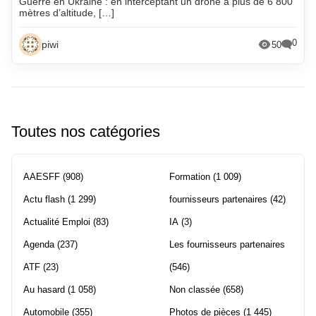
Guerre en Ukraine : en interceptant un drone à plus de 6 800
mètres d’altitude, […]
0
piwi
50
Toutes nos catégories
AAESFF
(908)
Formation
(1 009)
Actu flash
(1 299)
fournisseurs partenaires
(42)
Actualité Emploi
(83)
IA
(3)
Agenda
(237)
Les fournisseurs partenaires
ATF
(23)
(546)
Au hasard
(1 058)
Non classée
(658)
Automobile
(355)
Photos de pièces
(1 445)