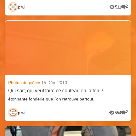
2
piwi
511
Photos de pièces
15 Déc. 2010
Qui sait, qui veut faire ce couteau en laiton ?
étonnante fonderie que l’on retrouve partout.
2
piwi
554