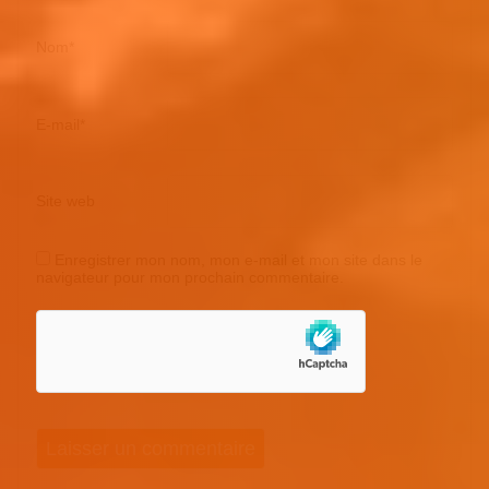
Nom
*
E-mail
*
Site web
Enregistrer mon nom, mon e-mail et mon site dans le
navigateur pour mon prochain commentaire.