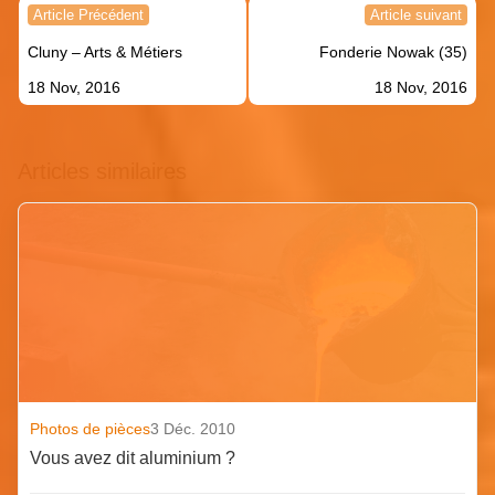
Navigation
Article Précédent
Article suivant
de
Cluny – Arts & Métiers
Fonderie Nowak (35)
l’article
18 Nov, 2016
18 Nov, 2016
Articles similaires
Photos de pièces
3 Déc. 2010
Vous avez dit aluminium ?