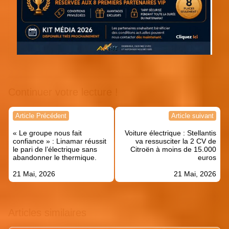
Continuer votre lecture !
Navigation
Article Précédent
Article suivant
de
« Le groupe nous fait
Voiture électrique : Stellantis
l’article
confiance » : Linamar réussit
va ressusciter la 2 CV de
le pari de l’électrique sans
Citroën à moins de 15.000
abandonner le thermique.
euros
21 Mai, 2026
21 Mai, 2026
Articles similaires