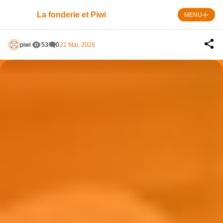
Skip
to
La fonderie et Piwi
MENU
content
piwi
53
0
21 Mai, 2026