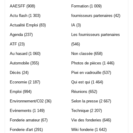
AAESFF
(908)
Formation
(1 009)
Actu flash
(1 303)
fournisseurs partenaires
(42)
Actualité Emploi
(83)
IA
(3)
Agenda
(237)
Les fournisseurs partenaires
ATF
(23)
(546)
Au hasard
(1 060)
Non classée
(658)
Automobile
(355)
Photos de pièces
(1 446)
Décès
(24)
Piwi en vadrouille
(537)
Economie
(2 187)
Qui est qui
(1 464)
Emploi
(994)
Réunions
(652)
Environnement/C02
(36)
Selon la presse
(2 667)
Evènements
(1 149)
Technique
(2 207)
Fonderie amateur
(67)
Vie des fonderies
(646)
Fonderie d'art
(291)
Wiki fonderie
(1 642)