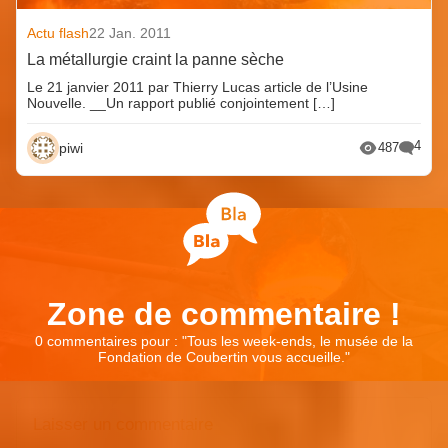
Actu flash
22 Jan. 2011
La métallurgie craint la panne sèche
Le 21 janvier 2011 par Thierry Lucas article de l’Usine
Nouvelle. __Un rapport publié conjointement […]
4
piwi
487
Zone de commentaire !
0 commentaires pour : "
Tous les week-ends, le musée de la
Fondation de Coubertin vous accueille.
"
Laisser un commentaire