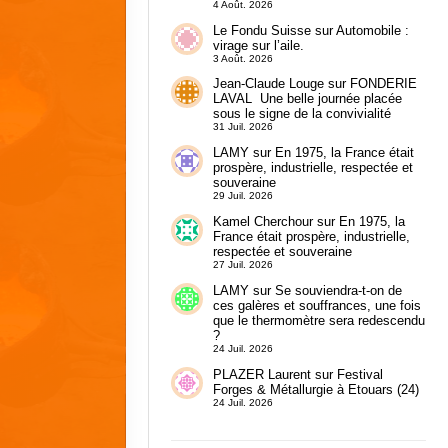
4 Août. 2026
Le Fondu Suisse
sur
Automobile :
virage sur l’aile.
3 Août. 2026
Jean-Claude Louge
sur
FONDERIE
LAVAL Une belle journée placée
sous le signe de la convivialité
31 Juil. 2026
LAMY
sur
En 1975, la France était
prospère, industrielle, respectée et
souveraine
29 Juil. 2026
Kamel Cherchour
sur
En 1975, la
France était prospère, industrielle,
respectée et souveraine
27 Juil. 2026
LAMY
sur
Se souviendra-t-on de
ces galères et souffrances, une fois
que le thermomètre sera redescendu
?
24 Juil. 2026
PLAZER Laurent
sur
Festival
Forges & Métallurgie à Etouars (24)
24 Juil. 2026