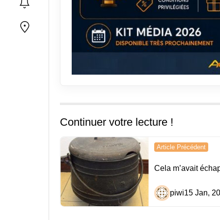
Continuer votre lecture !
Navigation
Article Précédent
de
Cela m’avait écha
l’article
piwi
15 Jan, 2