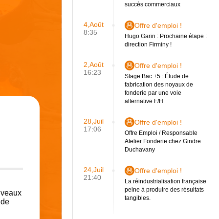
succès commerciaux
4,Août
Offre d'emploi !
8:35
Hugo Garin : Prochaine étape :
direction Firminy !
2,Août
Offre d'emploi !
16:23
Stage Bac +5 : Étude de
fabrication des noyaux de
fonderie par une voie
alternative F/H
28,Juil
Offre d'emploi !
17:06
Offre Emploi / Responsable
Atelier Fonderie chez Gindre
Duchavany
24,Juil
Offre d'emploi !
21:40
La réindustrialisation française
peine à produire des résultats
niveaux
tangibles.
 de