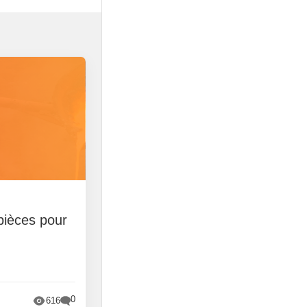
pièces pour
0
616