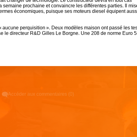
ait changer de technologie. Le constructeur devra en tout cas
 semaine prochaine et convaincre les différentes parties. Il mis
termes économiques, puisque ses moteurs diesel équipent auss
 aucune perquisition ». Deux modèles maison ont passé les tes
 le directeur R&D Gilles Le Borgne. Une 208 de norme Euro 5
Accéder aux commentaires (0)
Espace pub