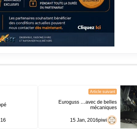
Article suivant
Euroguss …avec de belles
ppé
mécaniques
016
15 Jan, 2016
piwi