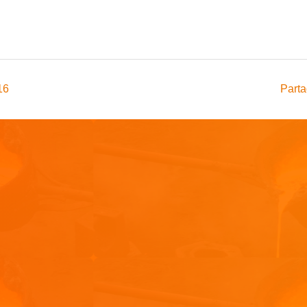
16
Parta