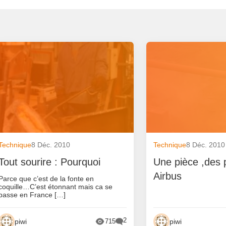
Technique
8 Déc. 2010
Technique
8 Déc. 2010
Tout sourire : Pourquoi
Une pièce ,des 
Airbus
Parce que c’est de la fonte en
coquille…C’est étonnant mais ca se
passe en France […]
2
piwi
piwi
715