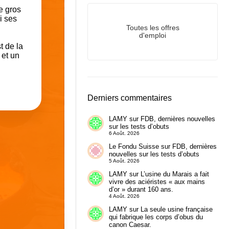
e gros
i ses
Toutes les offres
d'emploi
t de la
 et un
Derniers commentaires
LAMY
sur
FDB, dernières nouvelles
sur les tests d’obuts
6 Août. 2026
Le Fondu Suisse
sur
FDB, dernières
nouvelles sur les tests d’obuts
5 Août. 2026
LAMY
sur
L’usine du Marais a fait
vivre des aciéristes « aux mains
d’or » durant 160 ans.
4 Août. 2026
LAMY
sur
La seule usine française
qui fabrique les corps d’obus du
canon Caesar.