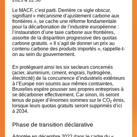
Le MACF, c’est parti. Derrière ce sigle obscur,
signifiant « mécanisme d’ajustement carbone aux
frontières », se cache une
réforme fondamentale
pour la décarbonation de l’industrie européenne
:
l’instauration d’une taxe carbone aux frontières,
assortie de la disparition progressive des quotas
carbone gratuits. « Il s’agit de donner un prix au
contenu carbone des produits importés », rappelle-t-
on au sein du gouvernement.
En protégeant ainsi les six secteurs concernés
(acier, aluminium, ciment, engrais, hydrogène,
électricité) de la concurrence d’industriels extérieurs
à l’Europe non soumis aux mêmes contraintes,
Bruxelles espère pousser ses propres entreprises à
se décarboner effectivement. Car sinon, ils seront
tenus de payer d’énormes sommes sur le CO
émis,
2
lorsque leurs quotas gratuits seront supprimés d’ici
à 2034.
Phase de transition déclarative
Adoptée en décembre 2022 dans le cadre du
«