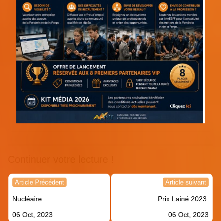
Continuer votre lecture !
Navigation
Article Précédent
Article suivant
de
Nucléaire
Prix Lainé 2023
l’article
06 Oct, 2023
06 Oct, 2023