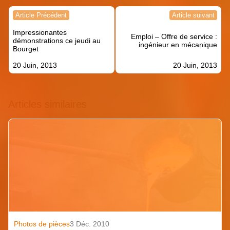
Navigation
Article Précédent
Article suivant
de
Impressionantes
l’article
Emploi – Offre de service :
démonstrations ce jeudi au
ingénieur en mécanique
Bourget
20 Juin, 2013
20 Juin, 2013
Articles similaires
Photos de pièces
3 Déc. 2010