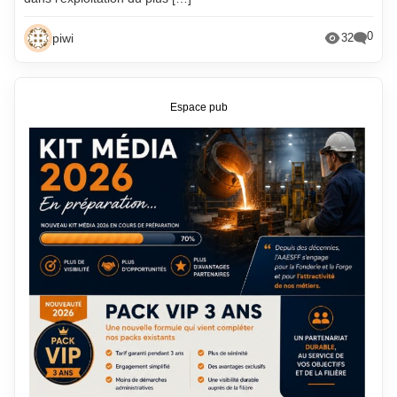
0
piwi
32
Espace pub