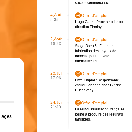
succès commerciaux
4,Août
Offre d'emploi !
8:35
Hugo Garin : Prochaine étape :
direction Firminy !
2,Août
Offre d'emploi !
16:23
Stage Bac +5 : Étude de
fabrication des noyaux de
fonderie par une voie
alternative F/H
28,Juil
Offre d'emploi !
17:06
Offre Emploi / Responsable
Atelier Fonderie chez Gindre
Duchavany
24,Juil
Offre d'emploi !
21:40
La réindustrialisation française
peine à produire des résultats
liages
tangibles.