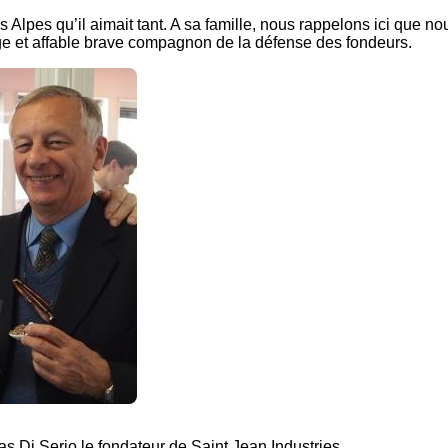
les Alpes qu’il aimait tant. A sa famille, nous rappelons ici que no
ge et affable brave compagnon de la défense des fondeurs.
s Di Serio le fondateur de Saint Jean Industries,