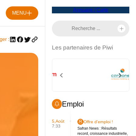
Annuaire / Carte
MENU
ger :
Les partenaires de Piwi
Emploi
5,Août
Offre d'emploi !
7:33
Safran News : Résultats
record, croissance industrielle,