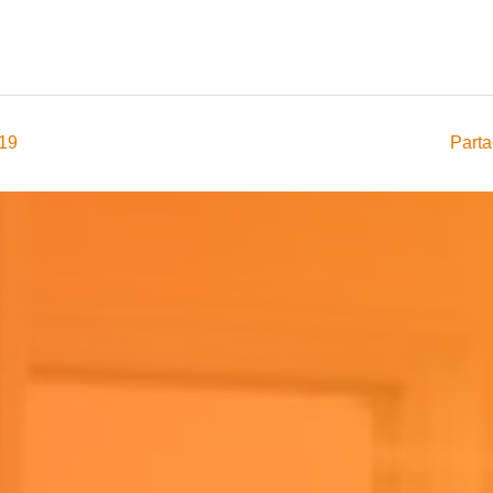
019
Parta