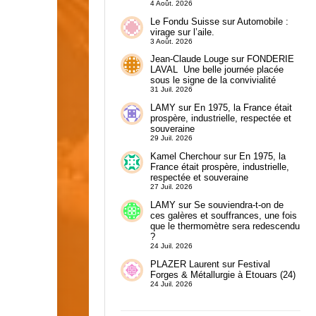
4 Août. 2026
Le Fondu Suisse
sur
Automobile :
virage sur l’aile.
3 Août. 2026
Jean-Claude Louge
sur
FONDERIE
LAVAL Une belle journée placée
sous le signe de la convivialité
31 Juil. 2026
LAMY
sur
En 1975, la France était
prospère, industrielle, respectée et
souveraine
29 Juil. 2026
Kamel Cherchour
sur
En 1975, la
France était prospère, industrielle,
respectée et souveraine
27 Juil. 2026
LAMY
sur
Se souviendra-t-on de
ces galères et souffrances, une fois
que le thermomètre sera redescendu
?
24 Juil. 2026
PLAZER Laurent
sur
Festival
Forges & Métallurgie à Etouars (24)
24 Juil. 2026