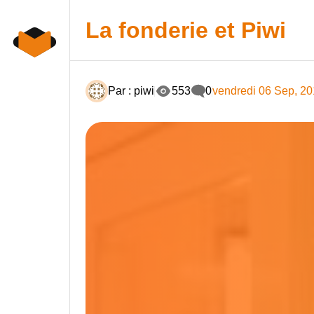
Skip
to
La fonderie et Piwi
content
Par : piwi
553
0
vendredi 06 Sep, 2